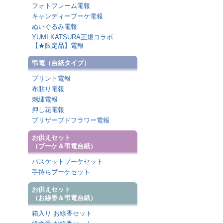
フォトフレーム電報
キャンディーブーケ電報
ぬいぐるみ電報
YUMI KATSURA正規コラボ
【★限定品】電報
弔電（台紙タイプ）
プリント電報
布貼り電報
刺繍電報
押し花電報
プリザーブドフラワー電報
お供えセット
（ブーケ＆弔電台紙）
バスケットブーケセット
手持ちブーケセット
お供えセット
（お線香＆弔電台紙）
箱入り お線香セット