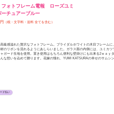
定品】フォトフレーム電報 ローズユミ
ィパーチュアーブルー
0円
（税・文字料・送料 全てを含む）
で高級感溢れた贅沢なフォトフレーム。ブライダルホワイトの木目フレームに
素材のリボンを流れるようにあしらいました。ガラス面の内側には、ユミカツ
ャガード生地を使用。置き使用はもちろん便利な壁掛けにも出来る2ｗａｙ
な想いを込めて贈ります。花嫁の憧れ、YUMI KATSURAの幸せのサムシ
ード払い