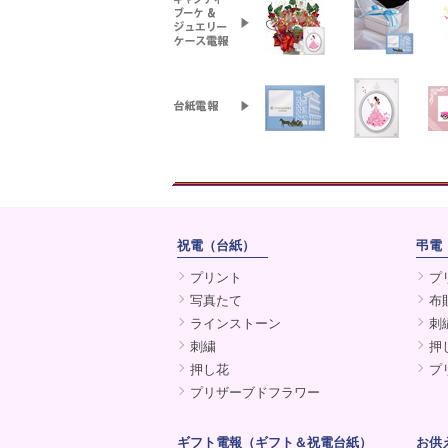
祝電（台紙）
弔電
プリント
プ
写真たて
布
ラインストーン
刺
刺繍
押
押し花
プ
プリザーブドフラワー
ギフト電報（ギフト＆祝電台紙）
お供