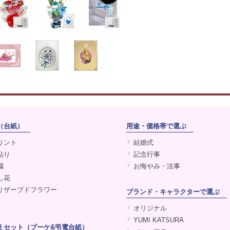
（台紙）
用途・価格帯で選ぶ
リント
結婚式
貼り
記念行事
繍
お悔やみ・法事
し花
リザーブドフラワー
ブランド・キャラクターで選ぶ
オリジナル
YUMI KATSURA
えセット（ブーケ&弔電台紙）