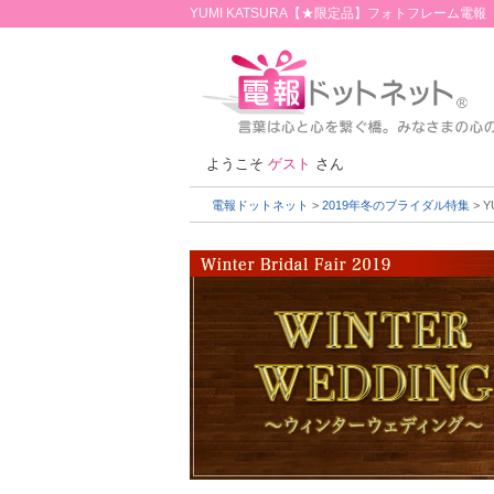
YUMI KATSURA【★限定品】フォトフレーム電報
ようこそ
ゲスト
さん
電報ドットネット
>
2019年冬のブライダル特集
> 