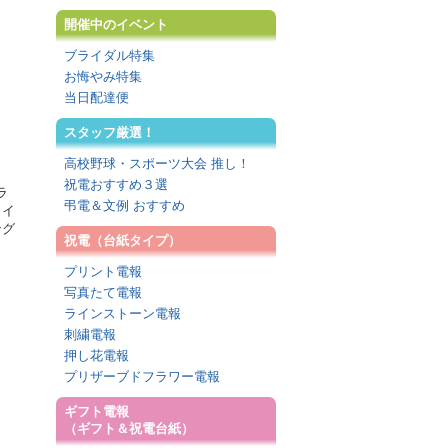
開催中のイベント
ブライダル特集
お悔やみ特集
当日配達便
スタッフ厳選！
高校野球・スポーツ大会 推し！
、
祝電おすすめ３選
ラ
弔電＆文例 おすすめ
タイ
ング
祝電（台紙タイプ）
プリント電報
写真たて電報
ラインストーン電報
刺繍電報
押し花電報
プリザーブドフラワー電報
ギフト電報
（ギフト＆祝電台紙）