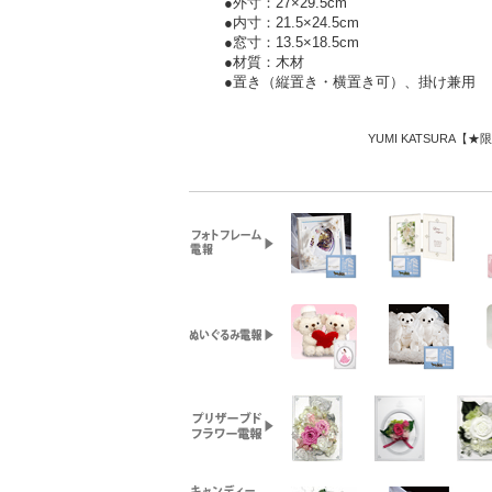
●外寸：27×29.5cm
●内寸：21.5×24.5cm
●窓寸：13.5×18.5cm
●材質：木材
●置き（縦置き・横置き可）、掛け兼用
YUMI KATSUR