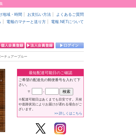
集
け地域・時間
お支払い方法
よくあるご質問
ら
電報のマナーと送り方
電報.NETについて
ィパーチュアーブルー
最短配達可能日のご確認
ご希望の配達先の郵便番号を入れて下
さい。
〒
-
※配達可能日はあくまでも目安です。天候
や道路状況によりお届けが遅れる場合がご
ざいます。
>> 詳しくはこちら