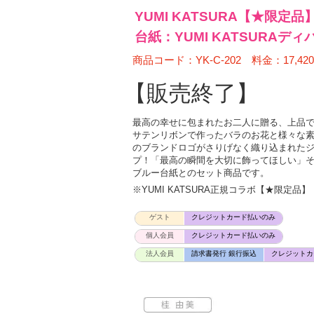
YUMI KATSURA【★限
台紙：YUMI KATSURAデ
商品コード：YK-C-202 料金：17,42
【販売終了】
最高の幸せに包まれたお二人に贈る、上品
サテンリボンで作ったバラのお花と様々な
のブランドロゴがさりげなく織り込まれたジ
プ！「最高の瞬間を大切に飾ってほしい」そん
ブルー台紙とのセット商品です。
※YUMI KATSURA正規コラボ【★限定品】
ゲスト
クレジットカード払いのみ
個人会員
クレジットカード払いのみ
法人会員
請求書発行 銀行振込
クレジットカ