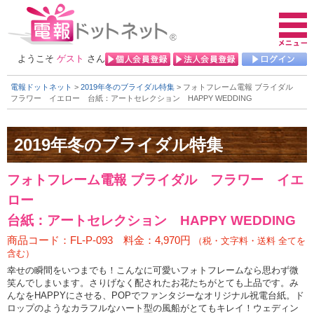
ようこそ
ゲスト
さん
電報ドットネット
>
2019年冬のブライダル特集
> フォトフレーム電報 ブライダル
フラワー イエロー
台紙：アートセレクション HAPPY WEDDING
フォトフレーム電報 ブライダル フラワー イエ
ロー
台紙：アートセレクション HAPPY WEDDING
商品コード：FL-P-093 料金：4,970円
（税・文字料・送料 全てを
含む）
幸せの瞬間をいつまでも！こんなに可愛いフォトフレームなら思わず微
笑んでしまいます。さりげなく配されたお花たちがとても上品です。み
んなをHAPPYにさせる、POPでファンタジーなオリジナル祝電台紙。ド
ロップのようなカラフルなハート型の風船がとてもキレイ！ウェディン