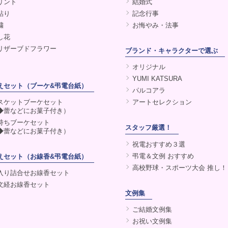
リント
結婚式
貼り
記念行事
繍
お悔やみ・法事
し花
リザーブドフラワー
ブランド・キャラクターで選ぶ
オリジナル
YUMI KATSURA
えセット（ブーケ&弔電台紙）
パルコアラ
スケットブーケセット
アートセレクション
◆蕾などにお菓子付き）
持ちブーケセット
スタッフ厳選！
◆蕾などにお菓子付き）
祝電おすすめ３選
弔電＆文例 おすすめ
えセット（お線香&弔電台紙）
高校野球・スポーツ大会 推し！
入り詰合せお線香セット
文経お線香セット
文例集
ご結婚文例集
お祝い文例集