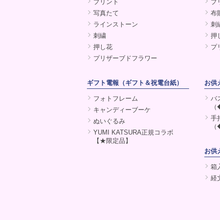
プリント
プ
写真たて
布
ラインストーン
刺
刺繍
押
押し花
プ
プリザーブドフラワー
ギフト電報（ギフト＆祝電台紙）
お供
フォトフレーム
バ
（
キャンディーブーケ
手
ぬいぐるみ
（
YUMI KATSURA正規コラボ
【★限定品】
お供
箱
経