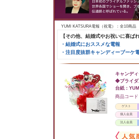
YUMI KATSURA電報（祝電）：全10商品
【その他、結婚式やお祝いに喜ば
・結婚式におススメな電報
・注目度抜群キャンディーブーケ
キャンディ
◆ブライダ
台紙：YUM
商品コード：C
ゲスト
個人会員
法人会員