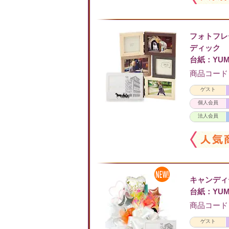
フォトフレ
ディック
台紙：YUM
商品コード：F
ゲスト
個人会員
法人会員
キャンデ
台紙：YUM
商品コード：C
ゲスト