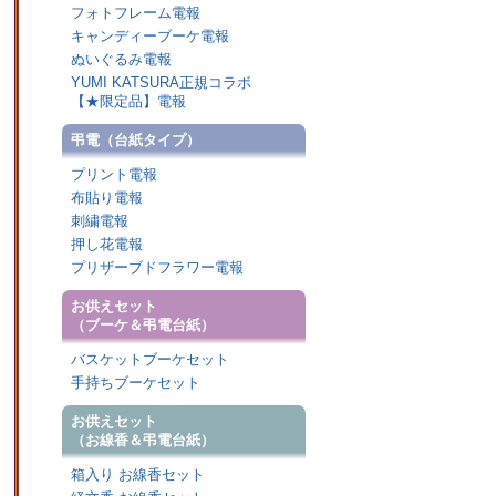
フォトフレーム電報
キャンディーブーケ電報
ぬいぐるみ電報
YUMI KATSURA正規コラボ
【★限定品】電報
弔電（台紙タイプ）
プリント電報
布貼り電報
刺繍電報
押し花電報
プリザーブドフラワー電報
お供えセット
（ブーケ＆弔電台紙）
バスケットブーケセット
手持ちブーケセット
お供えセット
（お線香＆弔電台紙）
箱入り お線香セット