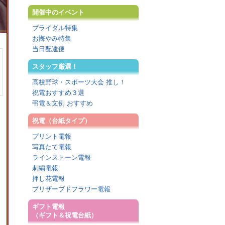
開催中のイベント
ブライダル特集
お悔やみ特集
当日配達便
スタッフ厳選！
高校野球・スポーツ大会 推し！
祝電おすすめ３選
弔電＆文例 おすすめ
祝電（台紙タイプ）
プリント電報
写真たて電報
ラインストーン電報
刺繍電報
押し花電報
プリザーブドフラワー電報
ギフト電報
（ギフト＆祝電台紙）