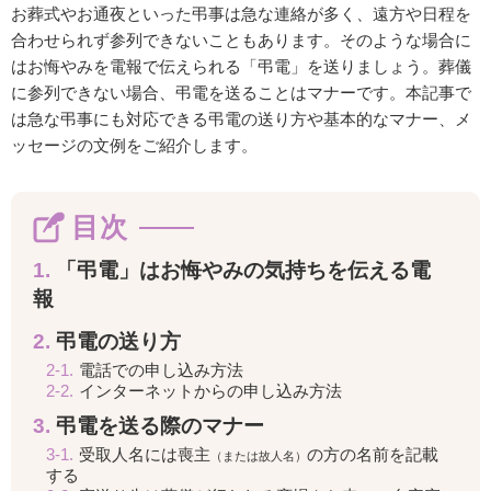
お葬式やお通夜といった弔事は急な連絡が多く、遠方や日程を
合わせられず参列できないこともあります。そのような場合に
はお悔やみを電報で伝えられる「弔電」を送りましょう。葬儀
に参列できない場合、弔電を送ることはマナーです。本記事で
は急な弔事にも対応できる弔電の送り方や基本的なマナー、メ
ッセージの文例をご紹介します。
目次
1.
「弔電」はお悔やみの気持ちを伝える電
報
2.
弔電の送り方
2-1.
電話での申し込み方法
2-2.
インターネットからの申し込み方法
3.
弔電を送る際のマナー
3-1.
受取人名には喪主
の方の名前を記載
（または故人名）
する