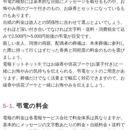
弔電の種類には基本的な台紙にメッセージを載せるものや、お
悔やみ用のブーケ付きのもの、お線香とセットになっているも
のもあります。
台紙の料金は故人との関係性に合わせて選ぶとよいでしょう。
それほど深い付き合いでなければ文字料・送料・消費税全て込
みで2,500円〜5,000円前後の弔電が目安です。
親しい友人、同僚の両親、配偶者の葬儀は、本来葬儀に参列し
た際に持って行くはずだった香典と同程度の料金のものを選び
ましょう。
電報ドットネット® ではお線香や供花ブーケ(お菓子付き)と一
緒にお悔やみの気持ちを伝えられる、弔電セットのご用意があ
ります。葬儀だけでなく法要まで幅広く対応できますので、お
線香や供花ブーケと一緒にお悔やみを伝えましょう。
5-1.
弔電の料金
電報の料金は各電報サービス会社で料金体系は異なりますが、
基本的にメッセージの文字数あたりの料金＋台紙料金＋送料で