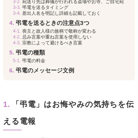
3-2.
宛送り先は葬儀が行われる斎場やお寺、ご自宅宛
3-3.
弔電を送るタイミング
3-4.
差出人名を明記し詳細も記載しておく
4.
弔電を送るときの注意点3つ
4-1.
喪主と故人様の族柄で敬称が変わる
4-2.
忌み言葉や重ね言葉を使用しない
4-3.
宗教によって避けるべき言葉
5.
弔電の種類
5-1.
弔電の料金
6.
弔電のメッセージ文例
1.
「弔電」はお悔やみの気持ちを伝
える電報