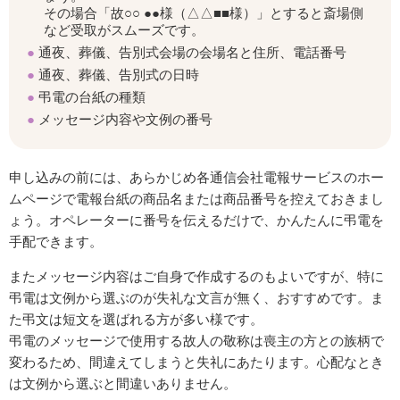
その場合「故○○ ●●様（△△■■様）」とすると斎場側
など受取がスムーズです。
通夜、葬儀、告別式会場の会場名と住所、電話番号
通夜、葬儀、告別式の日時
弔電の台紙の種類
メッセージ内容や文例の番号
申し込みの前には、あらかじめ各通信会社電報サービスのホー
ムページで電報台紙の商品名または商品番号を控えておきまし
ょう。オペレーターに番号を伝えるだけで、かんたんに弔電を
手配できます。
またメッセージ内容はご自身で作成するのもよいですが、特に
弔電は文例から選ぶのが失礼な文言が無く、おすすめです。ま
た弔文は短文を選ばれる方が多い様です。
弔電のメッセージで使用する故人の敬称は喪主の方との族柄で
変わるため、間違えてしまうと失礼にあたります。心配なとき
は文例から選ぶと間違いありません。