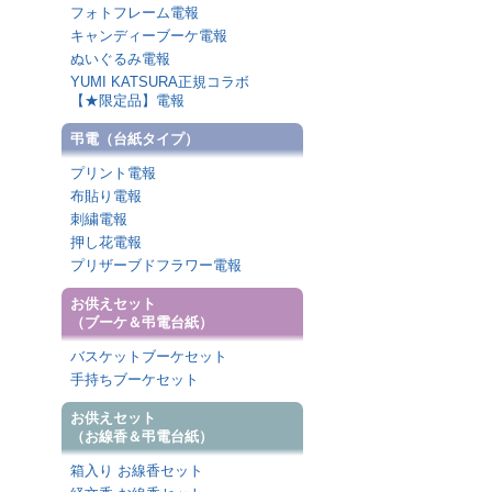
フォトフレーム電報
キャンディーブーケ電報
ぬいぐるみ電報
YUMI KATSURA正規コラボ
【★限定品】電報
弔電（台紙タイプ）
プリント電報
布貼り電報
刺繍電報
押し花電報
プリザーブドフラワー電報
お供えセット
（ブーケ＆弔電台紙）
バスケットブーケセット
手持ちブーケセット
お供えセット
（お線香＆弔電台紙）
箱入り お線香セット