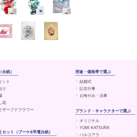
（台紙）
用途・価格帯で選ぶ
リント
結婚式
貼り
記念行事
繍
お悔やみ・法事
し花
リザーブドフラワー
ブランド・キャラクターで選ぶ
オリジナル
YUMI KATSURA
えセット（ブーケ&弔電台紙）
パルコアラ