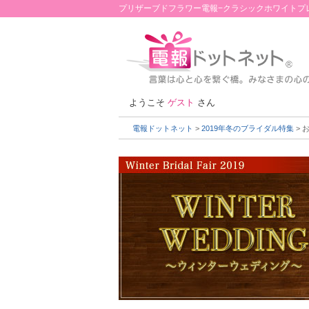
プリザーブドフラワー電報−クラシックホワイトプレ
ようこそ
ゲスト
さん
電報ドットネット
>
2019年冬のブライダル特集
> 