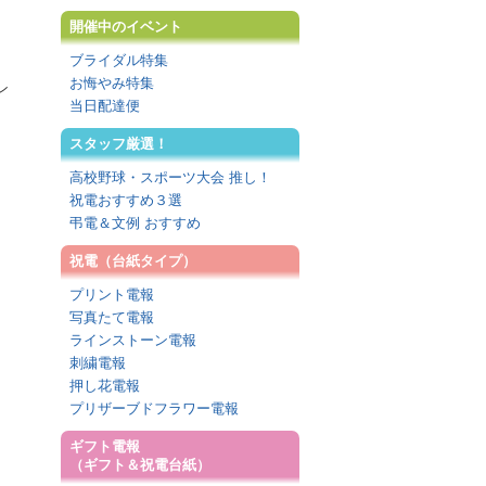
開催中のイベント
ブライダル特集
お悔やみ特集
ン
当日配達便
スタッフ厳選！
高校野球・スポーツ大会 推し！
祝電おすすめ３選
弔電＆文例 おすすめ
祝電（台紙タイプ）
プリント電報
写真たて電報
ラインストーン電報
刺繍電報
押し花電報
プリザーブドフラワー電報
ギフト電報
（ギフト＆祝電台紙）