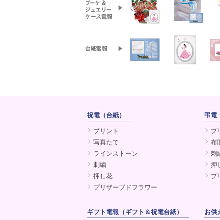
祝電（台紙）
弔電
プリント
プ
写真たて
布
ラインストーン
刺
刺繍
押
押し花
プ
プリザーブドフラワー
ギフト電報（ギフト＆祝電台紙）
お供