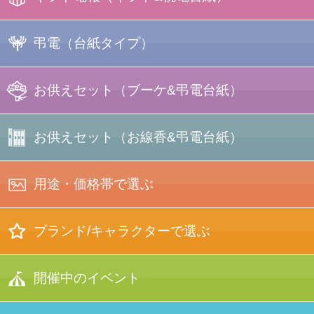
プリント電報
弔電
（台紙タイプ）
フォトフレーム
＋台紙
写真たて電報
お供えセット
（ブーケ&弔電台紙）
プリント
電報
キャンディー
ブーケ
＋台紙
お供えセット
（お線香&弔電台紙）
ブーケセット
一覧
ラインストーン
電報
布貼り電報
用途・価格帯で選ぶ
（銀・黒 箔押し）
箱入り
お線香セット
ぬいぐるみ
＋台紙
バスケット
ブーケセット
ブランド/キャラクターで選ぶ
刺繍電報
（◆蕾などに
お菓子付き）
結婚式
刺繍電報
経文香
お線香セット
YUMI KATSURA
正規コラボ
開催中のイベント
【★限定品】
＋台紙
オリジナル
デザイン
電報
手持ち
ブーケセット
押し花電報
（◆蕾などに
お菓子付き）
記念行事