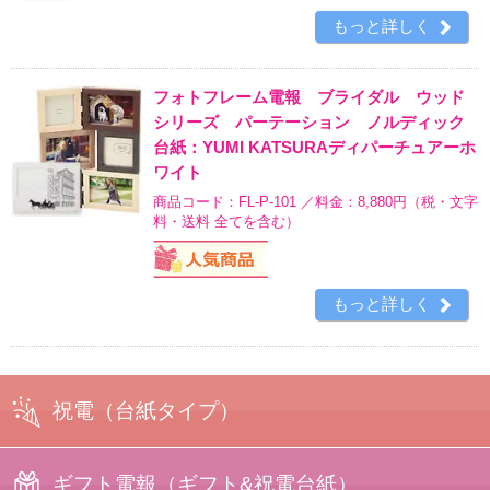
もっと詳しく
フォトフレーム電報 ブライダル ウッド
シリーズ パーテーション ノルディック
台紙：YUMI KATSURAディパーチュアーホ
ワイト
商品コード：FL-P-101 ／料金：8,880円
（税・文字
料・送料 全てを含む）
もっと詳しく
祝電
（台紙タイプ）
ギフト電報
（ギフト&祝電台紙）