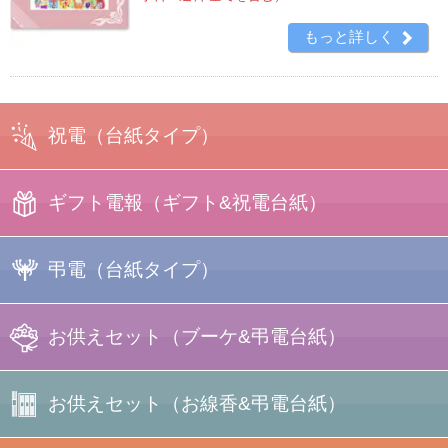
もっと詳しく
祝電
（台紙タイプ）
ギフト電報
（ギフト&祝電台紙）
プリント電報
弔電
（台紙タイプ）
フォトフレーム
＋台紙
写真たて電報
お供えセット
（ブーケ&弔電台紙）
プリント
電報
キャンディー
ブーケ
＋台紙
お供えセット
（お線香&弔電台紙）
ブーケセット
一覧
ラインストーン
電報