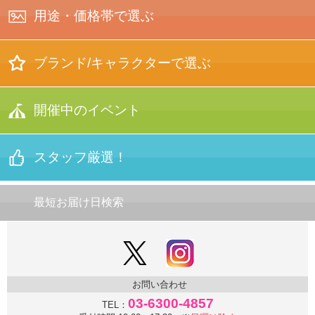
布貼り電報
用途・価格帯で選ぶ
（銀・黒 箔押し）
箱入り
お線香セット
ぬいぐるみ
＋台紙
バスケット
ブーケセット
ブランド/キャラクターで選ぶ
刺繍電報
（◆蕾などに
お菓子付き）
結婚式
刺繍電報
経文香
お線香セット
YUMI KATSURA
正規コラボ
開催中のイベント
【★限定品】
＋台紙
オリジナル
デザイン
電報
手持ち
ブーケセット
押し花電報
（◆蕾などに
お菓子付き）
記念行事
スタッフ厳選！
押し花電報
（入卒、
昇進/定年退職、
竣工式等）
ブライダル特集
桂由美
オリジナル
電報
文例集トップ
最短お届け日検索
プリザーブド
フラワー
電報
高校野球・
スポーツ大会 推し！
お悔やみ・法事
プリザーブド
フラワー
電報
ご結婚文例集
お悔やみ特集
パルコアラ®
電報
お問い合わせ
お祝い文例集
祝電おすすめ
３選
03-6300-4857
TEL：