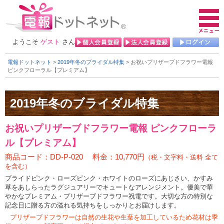
ようこそ
ゲスト
さん
電報ドットネット
>
2019年冬のブライダル特集
> お祝いプリザーブドフラワー電報
ピンクフローラル【プレミアム】
お祝いプリザーブドフラワー電報 ピンクフローラ
ル【プレミアム】
商品コード：DD-P-020 料金：10,770円
（税・文字料・送料 全て
を含む）
ブライドピンク・ローズピンク・ホワイトのローズにあじさい、かすみ
草をあしらったラグジュアリーでキュートなアレンジメント。優美で華
やかなプレミアム・プリザーブドフラワー祝電です。大切な方の特別な
記念日に贈る方の溢れる気持ちをしっかりとお届けします。
プリザーブドフラワーは自然の生花や生葉を加工しているため花材は季