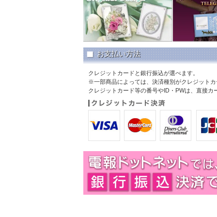
2024年09月22日
【新商品】
【祝電】ブタさ
のお線香セット3商品、供花
2024年08月31日
【新商品】
弔電 布貼り電
表紙の布面には重厚感のあ
お支払い方法
ン。
2024年07月07日
Newコンテンツ、
「スタッ
クレジットカードと銀行振込が選べます。
『
高校野球・スポーツ大会 
※一部商品によっては、決済種別がクレジットカ
クレジットカード等の番号やID・PWは、直接
2024年06月10日
Newコンテンツ、
「スタッ
『
弔電＆文例 おすすめ
』 
2024年05月23日
【新商品】
ぬいぐるみ電報 
大人気の愛されキャラクタ
2024年04月19日
Newコンテンツ、
「スタッ
第1弾は『
祝電おすすめ3選
2023年11月16日
【新商品】
祝電 フォトフレ
人気のフォトフレーム電報
2022年09月21日
【新商品】
ぬいぐるみ電報「
2022年07月20日
【新発売】
祝電 可愛いお
ルブルー／ブライダルエアリ