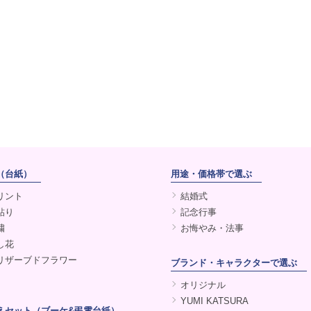
緒に贈れる供花ブーケ（お菓子入り）
ーケ電報 サックス／パープル 4商品」新発売！
ご利用いただけます。
サイト「
MARRY.GIFTブログ
」にて、
が掲載されました！紹介されたページは
コチラ
からご覧下さい♪
（台紙）
用途・価格帯で選ぶ
リント
結婚式
貼り
記念行事
繍
お悔やみ・法事
し花
リザーブドフラワー
ブランド・キャラクターで選ぶ
オリジナル
YUMI KATSURA
えセット（ブーケ&弔電台紙）