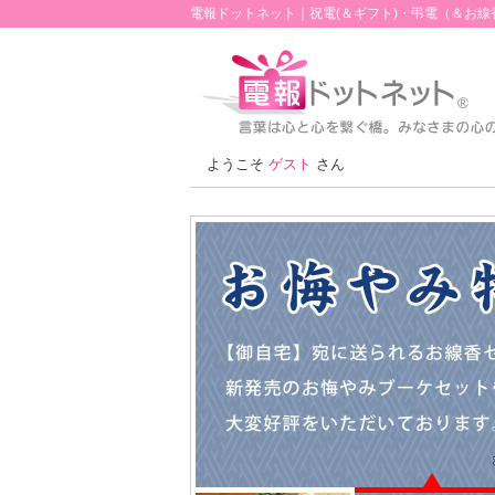
電報ドットネット｜祝電(＆ギフト)・弔電（＆お
ようこそ
ゲスト
さん