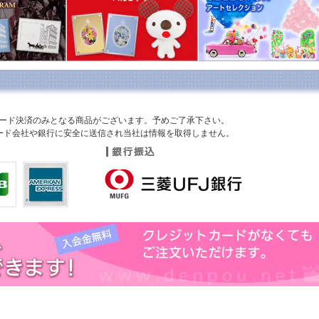
ん（ペア・Ｍサイズ）ぬいぐるみ電報1商品
、
【弔電】布貼り黒箔押し「哀歌」と
ブーケセット3商品
計7商品を新発売！
報「哀歌（あいか）」
新発売
る黒箔を使用し、気品に溢れる「りんどうの花」と空に「星」を散りばめたデザイ
フ厳選！」第3弾をリリース致しました。
推し！
』 文例や送り方をスタッフがご紹介！
ード決済のみとなる商品がございます。予めご了承下さい。
カード会社や銀行に安全に送信され当社は情報を取得しません。
フ厳選！」第２弾をリリース致しました。
スタッフが自信をもっておすすめ致します！
パルコアラ 復刻版★ 20体限定
ー、パルコアラが帰ってきた！20体のみ限定！お早めに！
フ厳選！」リリース致しました。
』 スタッフが自信をもっておすすめ致します！
ーム電報
ブライダルギフトに最適！
より、1商品（
ウェディングストーリー ブラウン
）が新登場！
プレシャス テディベア ホワイト＆ピンク（ペア）」の3商品
が仲間入り★
菓子たちをブーケのようにアレンジした【キャンディーブーケ電報】より「パステ
ー 全4商品」
新発売！