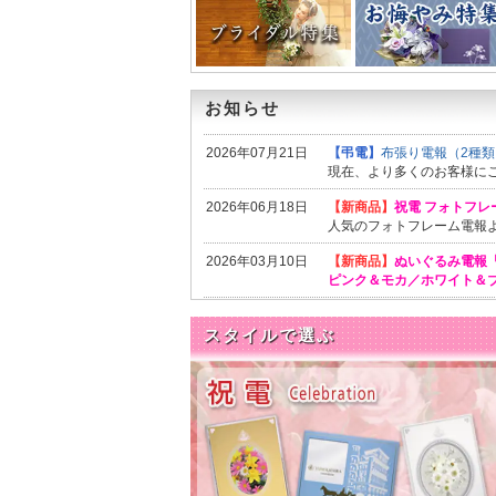
お知らせ
2026年07月21日
【弔電】
布張り電報（2種類
現在、より多くのお客様に
2026年06月18日
【新商品】
祝電 フォトフレ
人気のフォトフレーム電報
2026年03月10日
【新商品】
ぬいぐるみ電報
ピンク＆モカ／ホワイト＆
2026年02月03日
【祝電】
【祝電】卒業（卒
スタイルで選ぶ
毎年好評の中から祝電・ギ
2025年11月25日
【弔電】
「お悔やみ特集」
供花ブーケやお線香セット
ジ
をご覧ください。
2025年09月13日
【祝電】
『◆ブライダル特集
秋のブライダルシーズン！