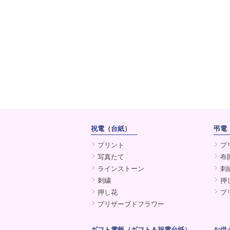
2022年03月31日
【新発売】
弔電 電報が一
ご好評につき「お悔やみブ
ご葬儀から法要まで幅広く
2020年08月29日
【掲載情報】
結婚式ブログ
桂由美先生とのコラボ商品
祝電（台紙）
弔電
プリント
プ
写真たて
布
ラインストーン
刺
刺繍
押
押し花
プ
プリザーブドフラワー
ギフト電報（ギフト＆祝電台紙）
お供