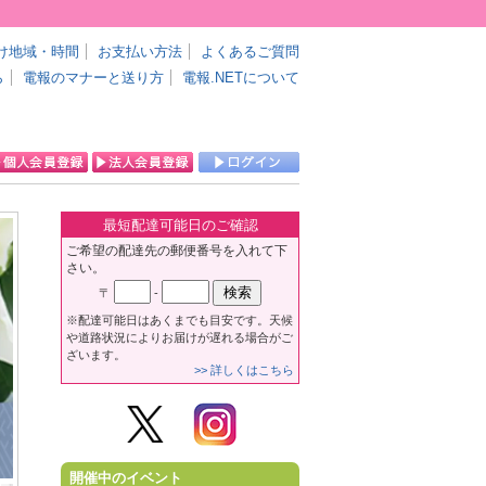
け地域・時間
お支払い方法
よくあるご質問
ら
電報のマナーと送り方
電報.NETについて
最短配達可能日のご確認
ご希望の配達先の郵便番号を入れて下
さい。
〒
-
※配達可能日はあくまでも目安です。天候
や道路状況によりお届けが遅れる場合がご
ざいます。
>> 詳しくはこちら
開催中のイベント