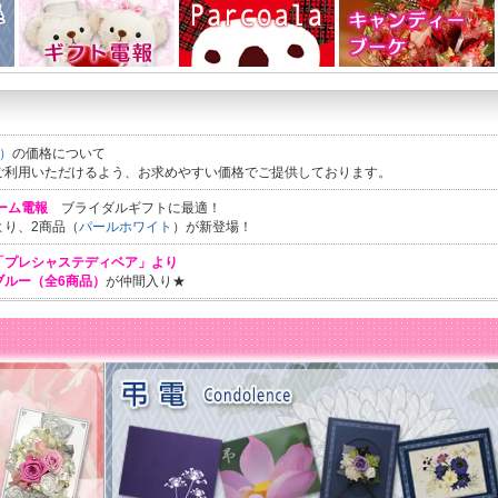
）
の価格について
ご利用いただけるよう、お求めやすい価格でご提供しております。
ーム電報
ブライダルギフトに最適！
より、2商品（
パールホワイト
）が新登場！
「プレシャステディベア」より
ブルー（全6商品）
が仲間入り★
園）、入学（入園）のお祝いに！「卒園卒業・入園入学特集」
フト電報のおすすめ商品・文例をピックアップ致しました！
商品更新致しました。
が大変ご好評。斎場・ホール他、ご自宅送付も増えております。詳しくは
特集ペー
◆』 開催中！
 祝電・ギフト電報のおすすめ商品を更新いたしました！