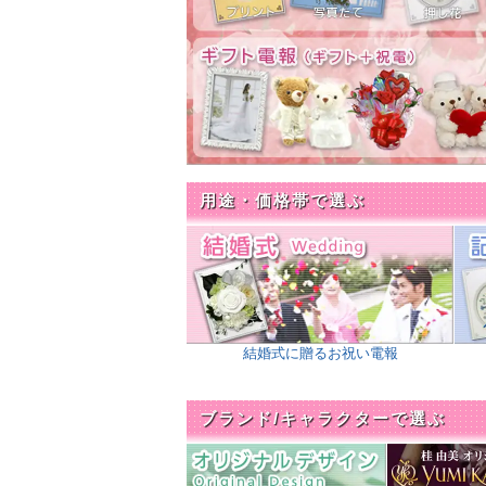
2025年07月11日
【祝電】
全国的に高校野球
お薦め商品や文例をご用意
学校や選手向けに送る祝電
2025年06月23日
【弔電】
「お悔やみ特集」
供花ブーケやお線香セット
ジ
をご覧ください。
2025年05月21日
【祝電】
『◆ブライダル特集
祝電・ギフト電報のおすす
2025年04月18日
【新商品】
祝電 フォトフレ
用途・価格帯で選ぶ
人気のフォトフレーム電報
場！
2025年03月31日
【祝電】
『◆ブライダル特集
祝電・ギフト電報のおすす
2025年02月03日
【祝電】
【祝電】卒業（卒
毎年好評の中から祝電・ギ
結婚式に贈るお祝い電報
2025年01月10日
【新商品】
弔電 電報が一
「お悔みブーケ ステラ ４
二輪の白いお花をあしらっ
ブランド/キャラクターで選ぶ
2024年11月29日
【弔電】
「お悔やみ特集」
供花ブーケやお線香セット
ージ
をご覧ください。