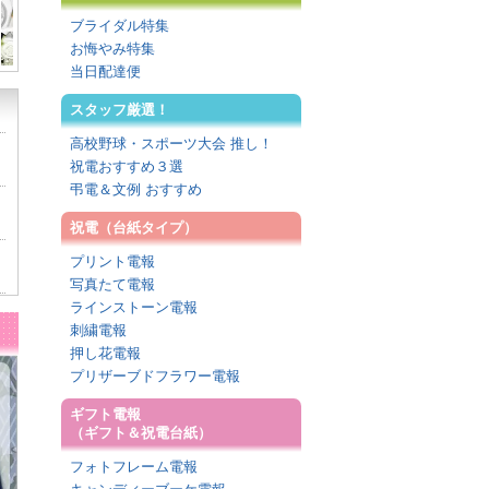
ブライダル特集
お悔やみ特集
当日配達便
スタッフ厳選！
高校野球・スポーツ大会 推し！
祝電おすすめ３選
弔電＆文例 おすすめ
祝電（台紙タイプ）
プリント電報
写真たて電報
ラインストーン電報
刺繍電報
押し花電報
プリザーブドフラワー電報
ギフト電報
（ギフト＆祝電台紙）
フォトフレーム電報