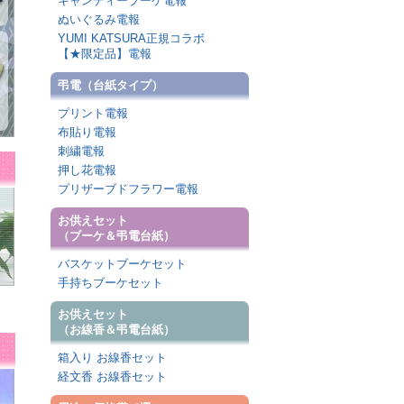
キャンディーブーケ電報
ぬいぐるみ電報
YUMI KATSURA正規コラボ
【★限定品】電報
弔電（台紙タイプ）
プリント電報
布貼り電報
刺繍電報
押し花電報
プリザーブドフラワー電報
お供えセット
（ブーケ＆弔電台紙）
バスケットブーケセット
手持ちブーケセット
お供えセット
（お線香＆弔電台紙）
箱入り お線香セット
経文香 お線香セット