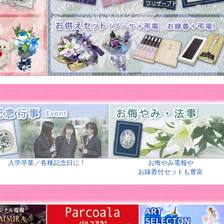
地区予選が開催される中、
高校野球やスポーツ大会向けの「特集ページ」
を設け、
しております。
のご参考になさってください！
商品更新致しました。
が大変ご好評。斎場・ホール他、ご自宅送付も増えております。詳しくは
特集ペー
◆』 開催中！
め商品を更新いたしました！
ーム電報
ブライダルギフトに最適！
より、1商品（
ブライダル ウッドシリーズ パーテーション ホワイト
）が新登
◆』 開催中！
め商品を更新いたしました！
園）、入学（入園）のお祝いに！「卒園卒業・入園入学特集」
フト電報のおすすめ商品・文例をピックアップ致しました！
入学卒業／各種記念日に！
お悔やみ電報や
お線香付セットも豊富
緒に贈れる供花ブーケ（お菓子入り）
商品」
新発売！
た供花ブーケになります。
商品追加・更新致しました。
等が大変ご好評。斎場・ホール他、ご自宅送付も増えております。詳しくは
特集ペ