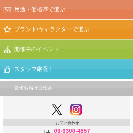
布貼り電報
用途・価格帯で選ぶ
（銀・黒 箔押し）
箱入り
お線香セット
ぬいぐるみ
＋台紙
バスケット
ブーケセット
ブランド/キャラクターで選ぶ
刺繍電報
（◆蕾などに
お菓子付き）
結婚式
刺繍電報
経文香
お線香セット
YUMI KATSURA
正規コラボ
開催中のイベント
【★限定品】
＋台紙
オリジナル
デザイン
電報
手持ち
ブーケセット
押し花電報
（◆蕾などに
お菓子付き）
記念行事
スタッフ厳選！
押し花電報
（入卒、
昇進/定年退職、
竣工式等）
ブライダル特集
桂由美
オリジナル
電報
文例集トップ
最短お届け日検索
プリザーブド
フラワー
電報
高校野球・
スポーツ大会 推し！
お悔やみ・法事
プリザーブド
フラワー
電報
ご結婚文例集
お悔やみ特集
パルコアラ®
電報
お問い合わせ
お祝い文例集
祝電おすすめ
３選
03-6300-4857
TEL：