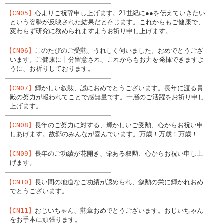
【CN05】
心よりご祝辞申し上げます。21世紀に●●を伝えていきたい
という姿勢が反映された結果だと存じます。これからもご健康で、
変わらず研究に務められますようお祈り申し上げます。
【CN06】
このたびのご受勲、うれしく伺いました。おめでとうござ
います。ご健康に十分留意され、これからもお力を発揮できますよ
うに、お祈りしております。
【CN07】
輝かしい叙勲、誠におめでとうございます。長年に渡る貴
殿の努力が報われてことで感無量です。一層のご活躍をお祈り申し
上げます。
【CN08】
長年のご努力に対する、輝かしいご受勲、心からお祝い申
しあげます。故郷のみんなが喜んでいます。万歳！万歳！万歳！
【CN09】
長年のご功績が花開き、栄ある叙勲、心からお祝い申し上
げます。
【CN10】
長い間の地道なご功績が認められ、叙勲の栄に輝かれおめ
でとうございます。
【CN11】
おじいちゃん、勲章おめでとうございます。おじいちゃん
をお手本に頑張ります。