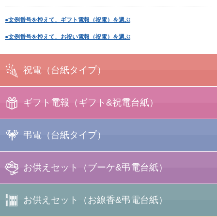
●文例番号を控えて、ギフト電報（祝電）を選ぶ
●文例番号を控えて、お祝い電報（祝電）を選ぶ
祝電
（台紙タイプ）
ギフト電報
（ギフト&祝電台紙）
プリント電報
弔電
（台紙タイプ）
フォトフレーム
＋台紙
写真たて電報
お供えセット
（ブーケ&弔電台紙）
プリント
電報
キャンディー
ブーケ
＋台紙
お供えセット
（お線香&弔電台紙）
ブーケセット
一覧
ラインストーン
電報