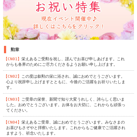
勲章
【CN01】
栄えあるご受勲を祝し、謹んでお喜び申しあげます。これ
からも各界のためにご尽力くださるようお願い申し上げます。
【CN02】
この度は叙勲の栄に浴され、誠におめでとうございます。
心より祝辞申し上げますとともに、今後のご活躍をお祈りいたしま
す。
【CN03】
ご受章の栄誉、新聞で知り大変うれしく、誇らしく思いま
した。おめでとうございます。お体をお大切に、これからも頑張っ
てください。
【CN04】
栄えあるご受章、誠におめでとうございます。みなさまの
お喜びもさぞやと拝察いたします。これからもご健康でご活躍され
ますよう、祈念いたします。