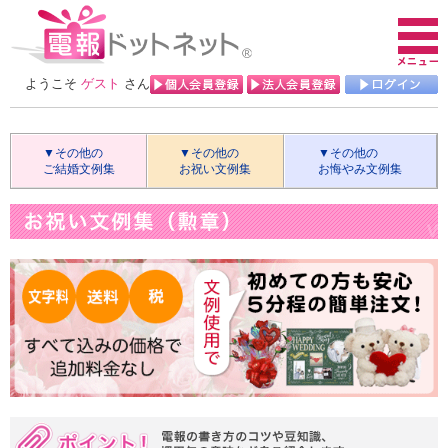
ようこそ
ゲスト
さん
▼その他の
▼その他の
▼その他の
ご結婚文例集
お祝い文例集
お悔やみ文例集
【MA】ご結婚（上司）
【MB】ご結婚（友人・同僚）
【MC】ご結婚（親戚）
【MD】ご結婚（取引会社）
【ME】ご結婚（一般）
【MF】ご結婚（言葉の贈り物）
【CA】ご出産
【CB】お誕生日
【CC】入学・就職
【CD】卒業
【CE】成人
【CF】結婚記念日
【CG】母の日・父の日
【CH】定年
【CI】ご長寿
【CJ】受賞
【CK】退院・全快
【CL】ビジネス
【CM】開店・竣工・起工
【CN】勲章
【CO】当選
【CP】上場
【CQ】昇進
【CR】その他のお祝い
【OA】お悔やみ
【OB】法要
【OC】慰霊祭