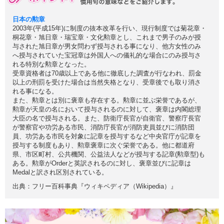
日本の勲章
2003年(平成15年)に制度の抜本改革を行い、現行制度では菊花章・
桐花章・旭日章・瑞宝章・文化勲章とし、これまで男子のみが授
与された旭日章が男女問わず授与される事になり、他方女性のみ
へ授与されていた宝冠章は外国人への儀礼的な場合にのみ授与さ
れる特別な勲章となった。
受章資格者は70歳以上である他に徹底した調査が行なわれ、罰金
以上の刑罰を受けた場合は当然失格となり、受章後でも取り消さ
れる事になる。
また、勲章とは別に褒章も存在する。勲章に並ぶ栄誉であるが、
勲章が天皇の名において授与されるのに対して、褒章は内閣総理
大臣の名で授与される。また、防衛庁長官が自衛官、警察庁長官
が警察官や功労ある市民、消防庁長官が消防吏員並びに消防団
員、功労ある市民を対象に記章を授与するなど中央官庁が記章を
授与する制度もあり、勲章褒章に次ぐ栄誉である。他に都道府
県、市区町村、公共機関、公益法人などが授与する記章(勲章型)も
ある。勲章がOrderと英訳されるのに対し、褒章並びに記章は
Medalと訳され区別されている。
出典：フリー百科事典『ウィキペディア（Wikipedia）』