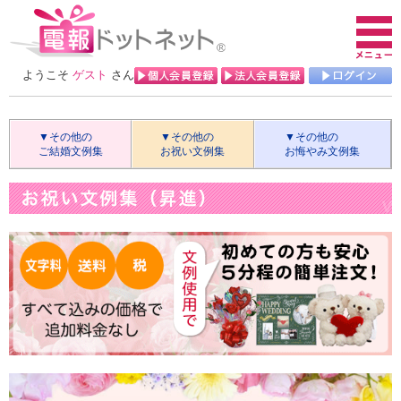
ようこそ
ゲスト
さん
▼その他の
▼その他の
▼その他の
ご結婚文例集
お祝い文例集
お悔やみ文例集
【MA】ご結婚（上司）
【MB】ご結婚（友人・同僚）
【MC】ご結婚（親戚）
【MD】ご結婚（取引会社）
【ME】ご結婚（一般）
【MF】ご結婚（言葉の贈り物）
【CA】ご出産
【CB】お誕生日
【CC】入学・就職
【CD】卒業
【CE】成人
【CF】結婚記念日
【CG】母の日・父の日
【CH】定年
【CI】ご長寿
【CJ】受賞
【CK】退院・全快
【CL】ビジネス
【CM】開店・竣工・起工
【CN】勲章
【CO】当選
【CP】上場
【CQ】昇進
【CR】その他のお祝い
【OA】お悔やみ
【OB】法要
【OC】慰霊祭