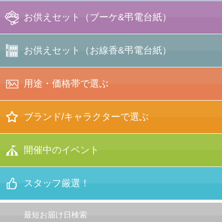
写真たて電報
お供えセット
（ブーケ&弔電台紙）
プリント
電報
キャンディー
ブーケ
＋台紙
お供えセット
（お線香&弔電台紙）
ブーケセット
一覧
ラインストーン
電報
布貼り電報
用途・価格帯で選ぶ
（銀・黒 箔押し）
箱入り
お線香セット
ぬいぐるみ
＋台紙
バスケット
ブーケセット
ブランド/キャラクターで選ぶ
刺繍電報
（◆蕾などに
お菓子付き）
結婚式
刺繍電報
経文香
お線香セット
YUMI KATSURA
正規コラボ
開催中のイベント
【★限定品】
＋台紙
オリジナル
デザイン
電報
手持ち
ブーケセット
押し花電報
（◆蕾などに
お菓子付き）
記念行事
スタッフ厳選！
押し花電報
（入卒、
昇進/定年退職、
竣工式等）
ブライダル特集
桂由美
オリジナル
電報
文例集トップ
最短お届け日検索