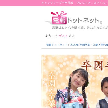
キャンディーブーケ電報 プレシャス・スマイル／
ようこそ
ゲスト
さん
電報ドットネット
>
2020年 卒園卒業・入園入学特