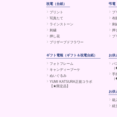
祝電（台紙）
弔電
プリント
プ
写真たて
布
ラインストーン
刺
刺繍
押
押し花
プ
プリザーブドフラワー
ギフト電報（ギフト＆祝電台紙）
お供
フォトフレーム
バ
（
キャンディーブーケ
手
ぬいぐるみ
（
YUMI KATSURA正規コラボ
【★限定品】
お供
箱
経