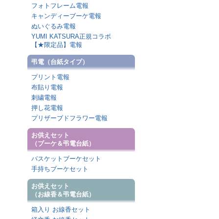
フォトフレーム電報
キャンディーブーケ電報
ぬいぐるみ電報
YUMI KATSURA正規コラボ
【★限定品】電報
弔電（台紙タイプ）
プリント電報
布貼り電報
刺繍電報
押し花電報
プリザーブドフラワー電報
お供えセット
（ブーケ＆弔電台紙）
バスケットブーケセット
手持ちブーケセット
お供えセット
（お線香＆弔電台紙）
箱入り お線香セット