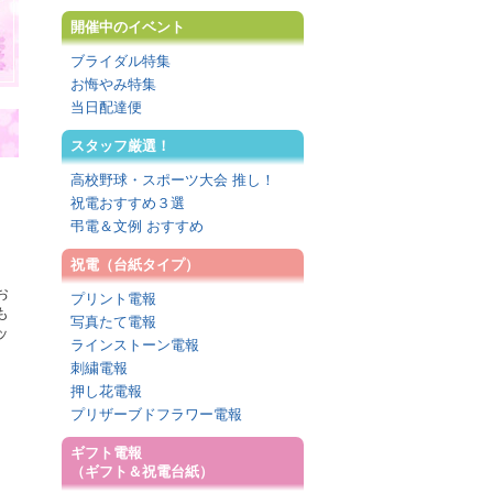
開催中のイベント
ブライダル特集
お悔やみ特集
当日配達便
スタッフ厳選！
高校野球・スポーツ大会 推し！
祝電おすすめ３選
弔電＆文例 おすすめ
祝電（台紙タイプ）
お
プリント電報
も
写真たて電報
ッ
ラインストーン電報
刺繍電報
押し花電報
プリザーブドフラワー電報
ギフト電報
（ギフト＆祝電台紙）