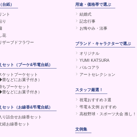
（台紙）
用途・価格帯で選ぶ
リント
結婚式
貼り
記念行事
繍
お悔やみ・法事
し花
リザーブドフラワー
ブランド・キャラクターで選ぶ
オリジナル
YUMI KATSURA
えセット（ブーケ&弔電台紙）
パルコアラ
スケットブーケセット
アートセレクション
◆蕾などにお菓子付き）
持ちブーケセット
スタッフ厳選！
◆蕾などにお菓子付き）
祝電おすすめ３選
弔電＆文例 おすすめ
えセット（お線香&弔電台紙）
高校野球・スポーツ大会 推し！
入り詰合せお線香セット
文経お線香セット
文例集