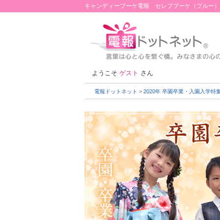
キャンディーブーケ電報 セレブブーケ（ブルー）
ようこそ
ゲスト
さん
電報ドットネット
>
2020年 卒園卒業・入園入学特