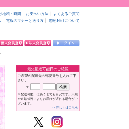
け地域・時間
お支払い方法
よくあるご質問
ら
電報のマナーと送り方
電報.NETについて
ト
最短配達可能日のご確認
ご希望の配達先の郵便番号を入れて下
さい。
〒
-
※配達可能日はあくまでも目安です。天候
や道路状況によりお届けが遅れる場合がご
ざいます。
>> 詳しくはこちら