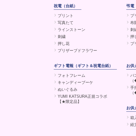
祝電（台紙）
弔電
プリント
プ
写真たて
布
ラインストーン
刺
刺繍
押
押し花
プ
プリザーブドフラワー
ギフト電報（ギフト＆祝電台紙）
お供
フォトフレーム
バ
（
キャンディーブーケ
手
ぬいぐるみ
（
YUMI KATSURA正規コラボ
【★限定品】
お供
箱
経