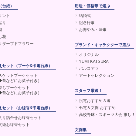
（台紙）
用途・価格帯で選ぶ
リント
結婚式
貼り
記念行事
繍
お悔やみ・法事
し花
リザーブドフラワー
ブランド・キャラクターで選ぶ
オリジナル
YUMI KATSURA
えセット（ブーケ&弔電台紙）
パルコアラ
スケットブーケセット
アートセレクション
◆蕾などにお菓子付き）
持ちブーケセット
スタッフ厳選！
◆蕾などにお菓子付き）
祝電おすすめ３選
弔電＆文例 おすすめ
えセット（お線香&弔電台紙）
高校野球・スポーツ大会 推し！
入り詰合せお線香セット
文経お線香セット
文例集