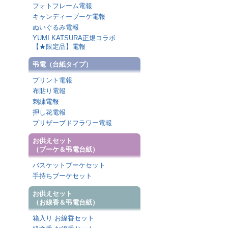
フォトフレーム電報
キャンディーブーケ電報
ぬいぐるみ電報
YUMI KATSURA正規コラボ
【★限定品】電報
弔電（台紙タイプ）
プリント電報
布貼り電報
刺繍電報
押し花電報
プリザーブドフラワー電報
お供えセット
（ブーケ＆弔電台紙）
バスケットブーケセット
手持ちブーケセット
お供えセット
（お線香＆弔電台紙）
箱入り お線香セット