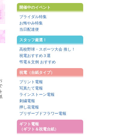
開催中のイベント
ブライダル特集
お悔やみ特集
当日配達便
スタッフ厳選！
高校野球・スポーツ大会 推し！
祝電おすすめ３選
弔電＆文例 おすすめ
祝電（台紙タイプ）
お
プリント電報
で
写真たて電報
を
ラインストーン電報
紙
刺繍電報
押し花電報
プリザーブドフラワー電報
ギフト電報
（ギフト＆祝電台紙）