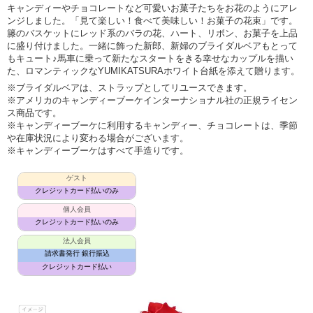
キャンディーやチョコレートなど可愛いお菓子たちをお花のようにアレ
ンジしました。「見て楽しい！食べて美味しい！お菓子の花束」です。
籐のバスケットにレッド系のバラの花、ハート、リボン、お菓子を上品
に盛り付けました。一緒に飾った新郎、新婦のブライダルベアもとって
もキュート♪馬車に乗って新たなスタートをきる幸せなカップルを描い
た、ロマンティックなYUMIKATSURAホワイト台紙を添えて贈ります。
※ブライダルベアは、ストラップとしてリユースできます。
※アメリカのキャンディーブーケインターナショナル社の正規ライセン
ス商品です。
※キャンディーブーケに利用するキャンディー、チョコレートは、季節
や在庫状況により変わる場合がございます。
※キャンディーブーケはすべて手造りです。
ゲスト
クレジットカード払いのみ
個人会員
クレジットカード払いのみ
法人会員
請求書発行 銀行振込
クレジットカード払い