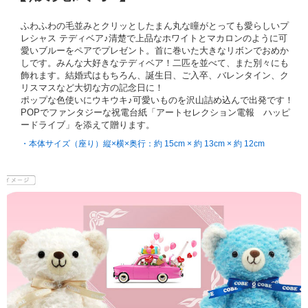
ふわふわの毛並みとクリッとしたまん丸な瞳がとっても愛らしいプ
レシャス テディベア♪清楚で上品なホワイトとマカロンのように可
愛いブルーをペアでプレゼント。首に巻いた大きなリボンでおめか
しです。みんな大好きなテディベア！二匹を並べて、また別々にも
飾れます。結婚式はもちろん、誕生日、ご入卒、バレンタイン、ク
リスマスなど大切な方の記念日に！
ポップな色使いにウキウキ♪可愛いものを沢山詰め込んで出発です！
POPでファンタジーな祝電台紙「アートセレクション電報 ハッピ
ードライブ」を添えて贈ります。
・本体サイズ（座り）縦×横×奥行：約 15cm × 約 13cm × 約 12cm