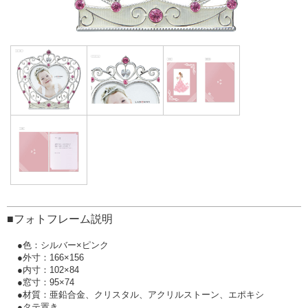
■フォトフレーム説明
●色：シルバー×ピンク
●外寸：166×156
●内寸：102×84
●窓寸：95×74
●材質：亜鉛合金、クリスタル、アクリルストーン、エポキシ
●タテ置き