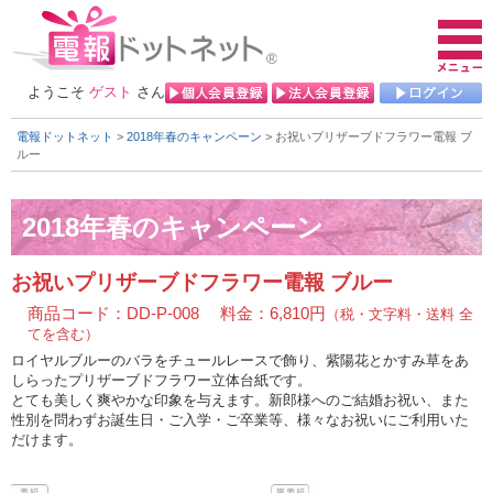
ようこそ
ゲスト
さん
電報ドットネット
>
2018年春のキャンペーン
> お祝いプリザーブドフラワー電報 ブ
ルー
お祝いプリザーブドフラワー電報 ブルー
商品コード：DD-P-008 料金：6,810円
（税・文字料・送料 全
てを含む）
ロイヤルブルーのバラをチュールレースで飾り、紫陽花とかすみ草をあ
しらったプリザーブドフラワー立体台紙です。
とても美しく爽やかな印象を与えます。新郎様へのご結婚お祝い、また
性別を問わずお誕生日・ご入学・ご卒業等、様々なお祝いにご利用いた
だけます。