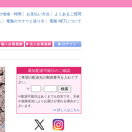
け地域・時間
お支払い方法
よくあるご質問
ら
電報のマナーと送り方
電報.NETについて
最短配達可能日のご確認
ご希望の配達先の郵便番号を入れて下
さい。
〒
-
※配達可能日はあくまでも目安です。天候
や道路状況によりお届けが遅れる場合がご
ざいます。
>> 詳しくはこちら