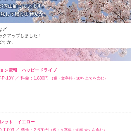
など
ックアップしました！
ですか。
ョン電報 ハッピードライブ
P-13Y ／ 料金：1,880円
（税・文字料・送料 全てを含む）
レット イエロー
-003 ／ 料金：2,670円
（税・文字料・送料 全てを含む）