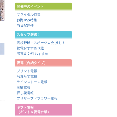
開催中のイベント
ブライダル特集
お悔やみ特集
当日配達便
スタッフ厳選！
高校野球・スポーツ大会 推し！
祝電おすすめ３選
弔電＆文例 おすすめ
祝電（台紙タイプ）
プリント電報
写真たて電報
ラインストーン電報
刺繍電報
押し花電報
プリザーブドフラワー電報
ギフト電報
（ギフト＆祝電台紙）