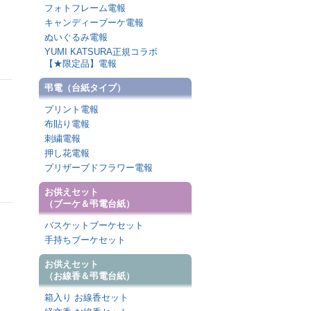
フォトフレーム電報
キャンディーブーケ電報
ぬいぐるみ電報
YUMI KATSURA正規コラボ
【★限定品】電報
弔電（台紙タイプ）
プリント電報
布貼り電報
刺繍電報
押し花電報
プリザーブドフラワー電報
お供えセット
（ブーケ＆弔電台紙）
バスケットブーケセット
手持ちブーケセット
お供えセット
（お線香＆弔電台紙）
箱入り お線香セット