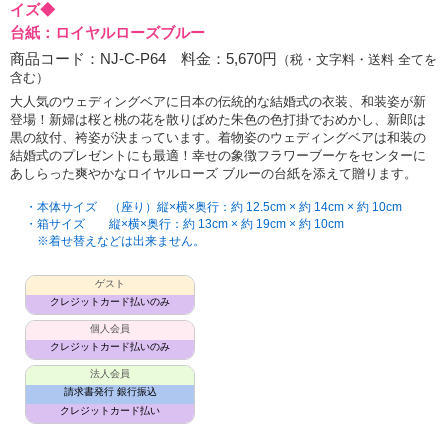
イズ◆
台紙：ロイヤルローズブルー
商品コード：NJ-C-P64 料金：5,670円
（税・文字料・送料 全てを
含む）
大人気のウェディングベアに日本の伝統的な結婚式の衣装、和装姿が新
登場！新婦は桜と桃の花を散りばめた朱色の色打掛でおめかし、新郎は
黒の紋付、袴姿が決まっています。着物姿のウェディングベアは和装の
結婚式のプレゼントにも最適！幸せの象徴フラワーブーケをセンターに
あしらった爽やかなロイヤルローズ ブルーの台紙を添えて贈ります。
・本体サイズ （座り）縦×横×奥行：約 12.5cm × 約 14cm × 約 10cm
・箱サイズ 縦×横×奥行：約 13cm × 約 19cm × 約 10cm
※着せ替えなどは出来ません。
ゲスト
クレジットカード払いのみ
個人会員
クレジットカード払いのみ
法人会員
請求書発行 銀行振込
クレジットカード払い