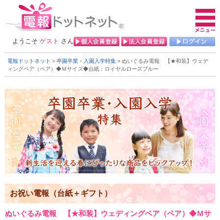
ようこそ
ゲスト
さん
電報ドットネット
>
卒園卒業・入園入学特集
> ぬいぐるみ電報 【★和装】ウェデ
ィングベア（ペア）◆Ｍサイズ◆
台紙：ロイヤルローズブルー
お祝い電報（台紙＋ギフト）
ぬいぐるみ電報 【★和装】ウェディングベア（ペア）◆Ｍサ