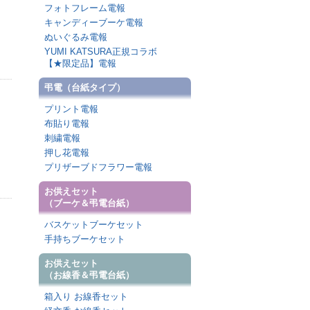
フォトフレーム電報
キャンディーブーケ電報
ぬいぐるみ電報
YUMI KATSURA正規コラボ
【★限定品】電報
弔電（台紙タイプ）
プリント電報
布貼り電報
刺繍電報
押し花電報
プリザーブドフラワー電報
お供えセット
（ブーケ＆弔電台紙）
バスケットブーケセット
手持ちブーケセット
お供えセット
（お線香＆弔電台紙）
箱入り お線香セット