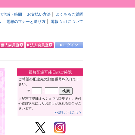
け地域・時間
お支払い方法
よくあるご質問
ら
電報のマナーと送り方
電報.NETについて
最短配達可能日のご確認
ご希望の配達先の郵便番号を入れて下
さい。
〒
-
※配達可能日はあくまでも目安です。天候
や道路状況によりお届けが遅れる場合がご
ざいます。
>> 詳しくはこちら