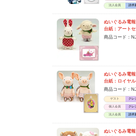
法人会員
請求
ぬいぐるみ電
台紙：アートセ
商品コード：NJ-
ぬいぐるみ電報
台紙：ロイヤル
商品コード：NJ-D
ゲスト
クレ
個人会員
クレ
法人会員
請求
ぬいぐるみ電報