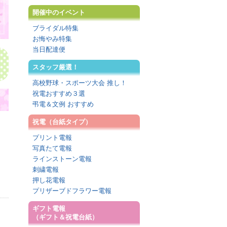
開催中のイベント
ブライダル特集
お悔やみ特集
当日配達便
スタッフ厳選！
！
高校野球・スポーツ大会 推し！
祝電おすすめ３選
弔電＆文例 おすすめ
祝電（台紙タイプ）
プリント電報
写真たて電報
ラインストーン電報
刺繍電報
押し花電報
プリザーブドフラワー電報
ギフト電報
（ギフト＆祝電台紙）