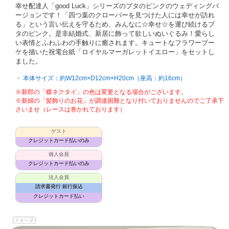
幸せ配達人「good Luck」シリーズのブタのピンクのウェディングバ
ージョンです！「四つ葉のクローバーを見つけた人には幸せが訪れ
る」という言い伝えを守るため、みんなに☆幸せ☆を運び続けるブ
タのピンク。是非結婚式、新居に飾って欲しいぬいぐるみ！愛らし
い表情とふわふわの手触りに癒されます。キュートなフラワーブー
ケを描いた祝電台紙「ロイヤルマーガレットイエロー」をセットし
ました。
・ 本体サイズ：約W12cm×D12cm×H20cm（座高：約16cm）
※新郎の「蝶ネクタイ」の色は変更となる場合がございます。
※新婦の「髪飾りのお花」が調達困難となり付いておりませんのでご了承下
さいませ（レースは巻かれております）
ゲスト
クレジットカード払いのみ
個人会員
クレジットカード払いのみ
法人会員
請求書発行 銀行振込
クレジットカード払い