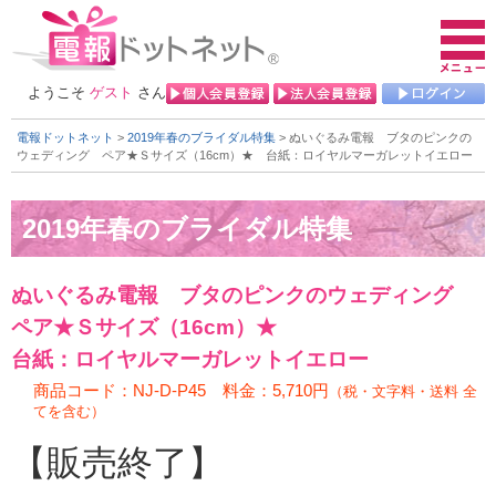
ようこそ
ゲスト
さん
電報ドットネット
>
2019年春のブライダル特集
> ぬいぐるみ電報 ブタのピンクの
ウェディング ペア★Ｓサイズ（16cm）★
台紙：ロイヤルマーガレットイエロー
ぬいぐるみ電報 ブタのピンクのウェディング
ペア★Ｓサイズ（16cm）★
台紙：ロイヤルマーガレットイエロー
商品コード：NJ-D-P45 料金：5,710円
（税・文字料・送料 全
てを含む）
【販売終了】