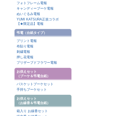
フォトフレーム電報
キャンディーブーケ電報
ぬいぐるみ電報
YUMI KATSURA正規コラボ
【★限定品】電報
弔電（台紙タイプ）
プリント電報
布貼り電報
刺繍電報
押し花電報
プリザーブドフラワー電報
お供えセット
（ブーケ＆弔電台紙）
バスケットブーケセット
手持ちブーケセット
お供えセット
（お線香＆弔電台紙）
箱入り お線香セット