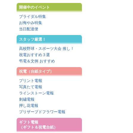
開催中のイベント
ブライダル特集
お悔やみ特集
当日配達便
スタッフ厳選！
高校野球・スポーツ大会 推し！
祝電おすすめ３選
弔電＆文例 おすすめ
祝電（台紙タイプ）
プリント電報
写真たて電報
ラインストーン電報
刺繍電報
押し花電報
プリザーブドフラワー電報
ギフト電報
（ギフト＆祝電台紙）