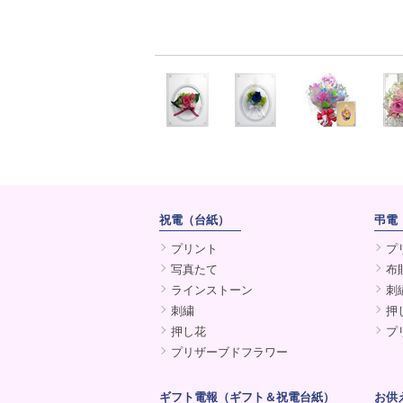
祝電（台紙）
弔電
プリント
プ
写真たて
布
ラインストーン
刺
刺繍
押
押し花
プ
プリザーブドフラワー
ギフト電報（ギフト＆祝電台紙）
お供