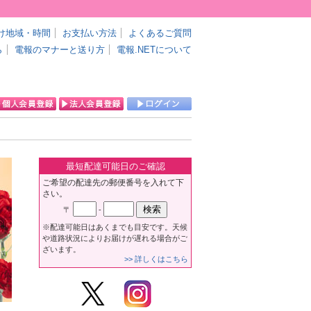
け地域・時間
お支払い方法
よくあるご質問
ら
電報のマナーと送り方
電報.NETについて
最短配達可能日のご確認
ご希望の配達先の郵便番号を入れて下
さい。
〒
-
※配達可能日はあくまでも目安です。天候
や道路状況によりお届けが遅れる場合がご
ざいます。
>> 詳しくはこちら