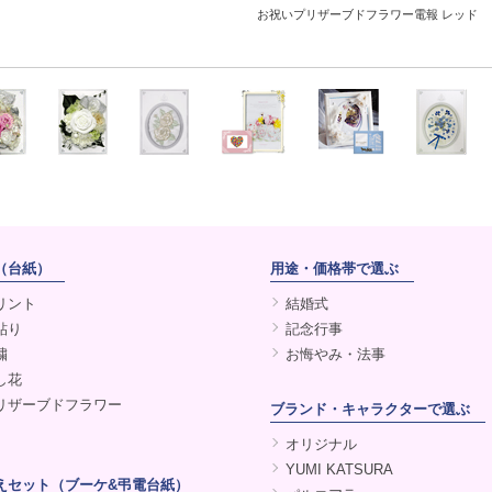
お祝いプリザーブドフラワー電報 レッド
（台紙）
用途・価格帯で選ぶ
リント
結婚式
貼り
記念行事
繍
お悔やみ・法事
し花
リザーブドフラワー
ブランド・キャラクターで選ぶ
オリジナル
YUMI KATSURA
えセット（ブーケ&弔電台紙）