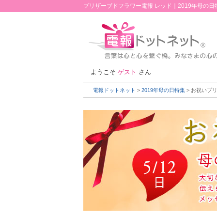
プリザーブドフラワー電報 レッド｜2019年母の
ようこそ
ゲスト
さん
電報ドットネット
>
2019年母の日特集
> お祝いプ