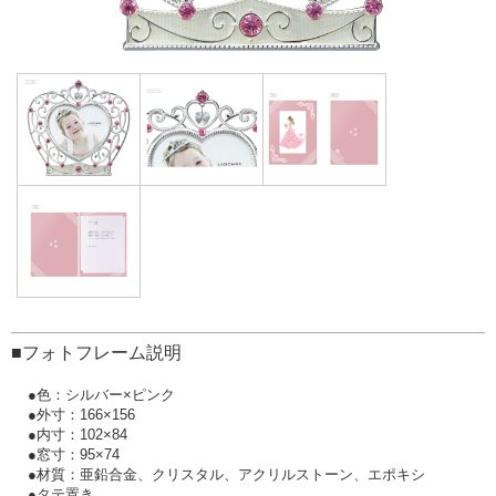
■フォトフレーム説明
●色：シルバー×ピンク
●外寸：166×156
●内寸：102×84
●窓寸：95×74
●材質：亜鉛合金、クリスタル、アクリルストーン、エポキシ
●タテ置き