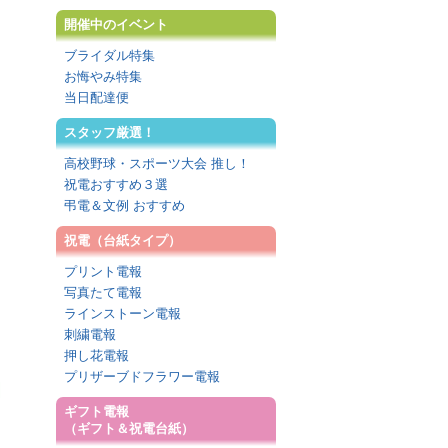
開催中のイベント
ブライダル特集
お悔やみ特集
当日配達便
スタッフ厳選！
高校野球・スポーツ大会 推し！
祝電おすすめ３選
弔電＆文例 おすすめ
祝電（台紙タイプ）
プリント電報
写真たて電報
ラインストーン電報
刺繍電報
押し花電報
プリザーブドフラワー電報
ギフト電報
（ギフト＆祝電台紙）