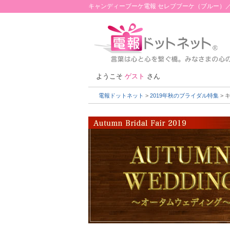
キャンディーブーケ電報 セレブブーケ（ブルー）
ようこそ
ゲスト
さん
電報ドットネット
>
2019年秋のブライダル特集
> 