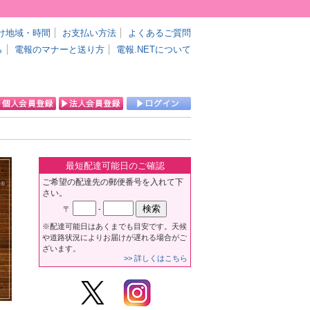
】
け地域・時間
お支払い方法
よくあるご質問
ら
電報のマナーと送り方
電報.NETについて
最短配達可能日のご確認
ご希望の配達先の郵便番号を入れて下
さい。
〒
-
※配達可能日はあくまでも目安です。天候
や道路状況によりお届けが遅れる場合がご
ざいます。
>> 詳しくはこちら