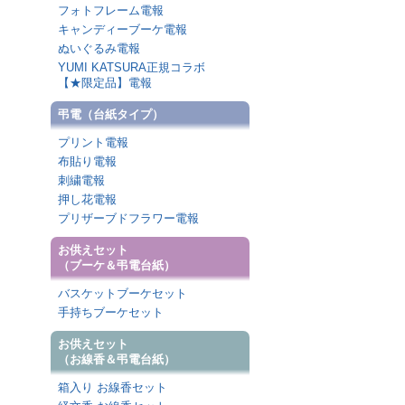
フォトフレーム電報
キャンディーブーケ電報
ぬいぐるみ電報
YUMI KATSURA正規コラボ
【★限定品】電報
弔電（台紙タイプ）
プリント電報
布貼り電報
刺繍電報
押し花電報
プリザーブドフラワー電報
お供えセット
（ブーケ＆弔電台紙）
バスケットブーケセット
手持ちブーケセット
お供えセット
（お線香＆弔電台紙）
箱入り お線香セット