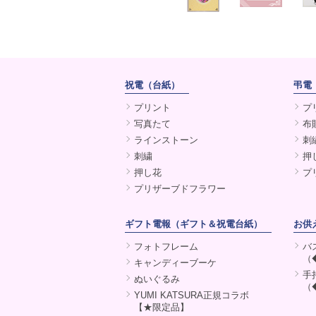
祝電（台紙）
弔電
プリント
プ
写真たて
布
ラインストーン
刺
刺繍
押
押し花
プ
プリザーブドフラワー
ギフト電報（ギフト＆祝電台紙）
お供
フォトフレーム
バ
（
キャンディーブーケ
手
ぬいぐるみ
（
YUMI KATSURA正規コラボ
【★限定品】