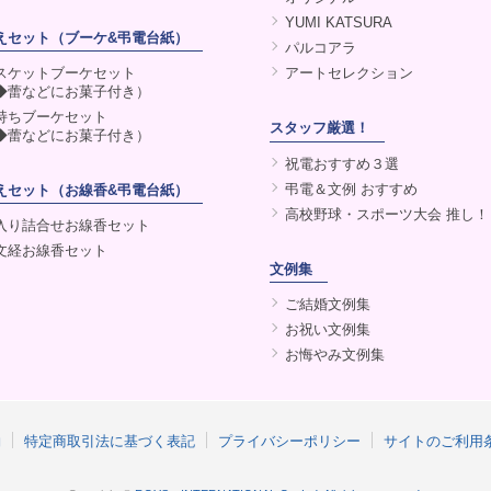
YUMI KATSURA
えセット（ブーケ&弔電台紙）
パルコアラ
スケットブーケセット
アートセレクション
◆蕾などにお菓子付き）
持ちブーケセット
スタッフ厳選！
◆蕾などにお菓子付き）
祝電おすすめ３選
弔電＆文例 おすすめ
えセット（お線香&弔電台紙）
高校野球・スポーツ大会 推し！
入り詰合せお線香セット
文経お線香セット
文例集
ご結婚文例集
お祝い文例集
お悔やみ文例集
約
特定商取引法に基づく表記
プライバシーポリシー
サイトのご利用