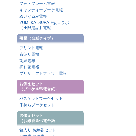
フォトフレーム電報
キャンディーブーケ電報
ぬいぐるみ電報
YUMI KATSURA正規コラボ
【★限定品】電報
弔電（台紙タイプ）
プリント電報
布貼り電報
刺繍電報
押し花電報
プリザーブドフラワー電報
お供えセット
（ブーケ＆弔電台紙）
バスケットブーケセット
手持ちブーケセット
お供えセット
（お線香＆弔電台紙）
箱入り お線香セット