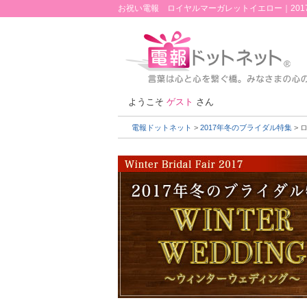
お祝い電報 ロイヤルマーガレットイエロー｜201
ようこそ
ゲスト
さん
電報ドットネット
>
2017年冬のブライダル特集
> 