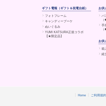
ギフト電報（ギフト＆祝電台紙）
お供
フォトフレーム
バ
（
キャンディーブーケ
手
ぬいぐるみ
（
YUMI KATSURA正規コラボ
【★限定品】
お供
箱
経
Home
ご利用規