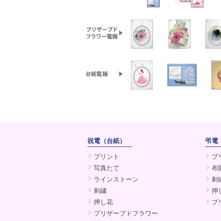
祝電（台紙）
弔電
プリント
プ
写真たて
布
ラインストーン
刺
刺繍
押
押し花
プ
プリザーブドフラワー