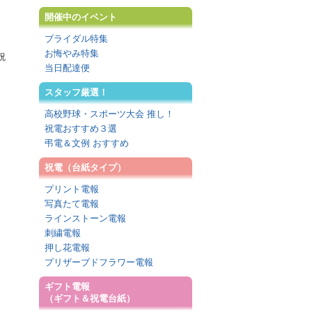
開催中のイベント
ブライダル特集
お悔やみ特集
祝
当日配達便
スタッフ厳選！
高校野球・スポーツ大会 推し！
祝電おすすめ３選
弔電＆文例 おすすめ
祝電（台紙タイプ）
プリント電報
写真たて電報
ラインストーン電報
刺繍電報
押し花電報
プリザーブドフラワー電報
ギフト電報
（ギフト＆祝電台紙）