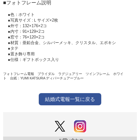
■フォトフレーム説明
●色：ホワイト
●写真サイズ :Ｌサイズ×2枚
●外寸：132×176×2コ
●内寸：91×129×2コ
●窓寸：76×120×2コ
●材質：亜鉛合金、シルバーメッキ、クリスタル、エポキシ
●タテ
●置き飾り専用
●仕様：ギフトボックス入り
フォトフレーム電報 ブライダル ラグジュアリー ツインフレーム ホワイ
ト
台紙：YUMI KATSURA ディパーチュアーブルー
結婚式電報一覧に戻る