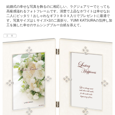
結婚式の幸せな写真を飾るのに相応しい、ラグジェアリーでとっても
高級感溢れるフォトフレームです。清楚で上品なホワイトは幸せなお
二人にピッタリ！おしゃれなギフトＢＯＸ入りでプレゼントに最適で
す。写真サイズはＬサイズ×2の二面折り。YUMI KATSURAの箔押し加
工を施した幸せのサムシングブルー台紙を添えて。