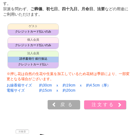
す。
宗派を問わず、
ご葬儀、初七日、四十九日、月命日、法要
などの用途に
ご利用いただけます。
ゲスト
クレジットカード払いのみ
個人会員
クレジットカード払いのみ
法人会員
請求書発行 銀行振込
クレジットカード払い
※押し花は自然の生花や生葉を加工しているため花材は季節により、一部変
更となる場合がございます。
お線香箱サイズ
約30cm ｘ 約19cm ｘ 約4.5cm（厚）
電報サイズ
約15cm ｘ 約20cm
戻る
注文する