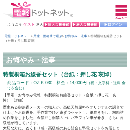
ようこそ
ゲスト
さん
電報ドットネット
>
用途・価格帯で選ぶ
>
お悔やみ・法事
> 特製桐箱お線香セット
（台紙：押し花 哀悼）
特製桐箱お線香セット（台紙：押し花 哀悼）
商品コード：OZ-K-030 料金：14,000円
（税・文字料・送料 全
てを含む）
【弔電・お悔やみ電報 特製桐箱お線香セット（台紙：押し花 哀
悼） 詳細】
歴史ある御線香メーカーの職人が、高級天然原料をオリジナルの調合で
仕上げたお線香を、手作業でひと束ずつセットし、紙巻きをし、桐箱詰
め作業をしました。金箔押し桐箱の上にパラフィン紙が巻き、さらに高
級感が増しています。
大切な方に、ぬくもり感・高級感のある詰合せ弔電セットをお届しま