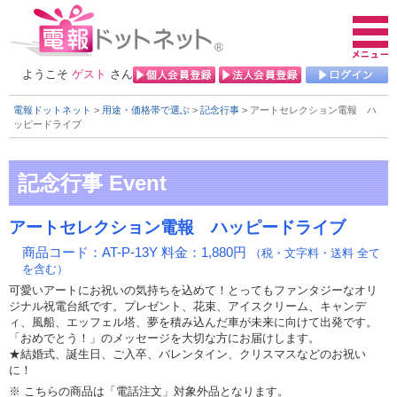
ようこそ
ゲスト
さん
電報ドットネット
>
用途・価格帯で選ぶ
>
記念行事
> アートセレクション電報 ハ
ッピードライブ
アートセレクション電報 ハッピードライブ
商品コード：AT-P-13Y 料金：1,880円
（税・文字料・送料 全て
を含む）
可愛いアートにお祝いの気持ちを込めて！とってもファンタジーなオリ
ジナル祝電台紙です。プレゼント、花束、アイスクリーム、キャンデ
ィ、風船、エッフェル塔、夢を積み込んだ車が未来に向けて出発です。
「おめでとう！」のメッセージを大切な方にお届けします。
★結婚式、誕生日、ご入卒、バレンタイン、クリスマスなどのお祝い
に！
※ こちらの商品は「電話注文」対象外品となります。