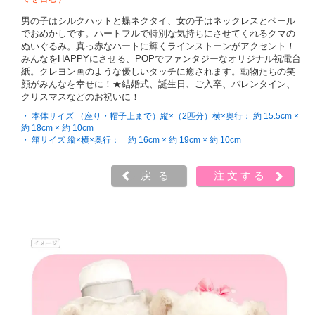
男の子はシルクハットと蝶ネクタイ、女の子はネックレスとベール
でおめかしです。ハートフルで特別な気持ちにさせてくれるクマの
ぬいぐるみ。真っ赤なハートに輝くラインストーンがアクセント！
みんなをHAPPYにさせる、POPでファンタジーなオリジナル祝電台
紙。クレヨン画のような優しいタッチに癒されます。動物たちの笑
顔がみんなを幸せに！★結婚式、誕生日、ご入卒、バレンタイン、
クリスマスなどのお祝いに！
・ 本体サイズ （座り・帽子上まで）縦×（2匹分）横×奥行： 約 15.5cm ×
約 18cm × 約 10cm
・ 箱サイズ 縦×横×奥行： 約 16cm × 約 19cm × 約 10cm
戻る
注文する