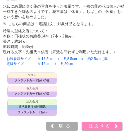
水辺に綺麗に咲く蓮の写真を使った弔電です。一輪の蓮の花は個人が精
一杯生きた輝きのようです。花言葉は「休養」。しばしの「休養」を、
という想いを込めました。
※ こちらの商品は「電話注文」対象外品となります。
特製丸型経文香について：
本数：円柱状のお線香14本（7本ｘ2包み）
長さ：約14ｃｍ
燃焼時間：約35分
現れる文字：先祖代々供養（宗派を問わずご利用いただけます。）
お線香箱サイズ
約18.5cm ｘ 約8.5cm ｘ 約2.5cm（厚
電報サイズ
約15cm ｘ 約20cm
ゲスト
クレジットカード払いのみ
個人会員
クレジットカード払いのみ
法人会員
請求書発行 銀行振込
クレジットカード払い
戻る
注文する