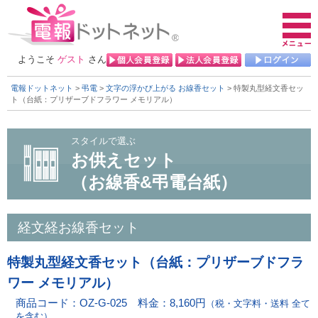
ようこそ
ゲスト
さん
電報ドットネット
>
弔電
>
文字の浮かび上がる お線香セット
> 特製丸型経文香セッ
ト（台紙：プリザーブドフラワー メモリアル）
スタイルで選ぶ
お供えセット
（お線香&弔電台紙）
経文経
お線香セット
特製丸型経文香セット（台紙：プリザーブドフラ
ワー メモリアル）
商品コード：OZ-G-025 料金：8,160円
（税・文字料・送料 全て
を含む）