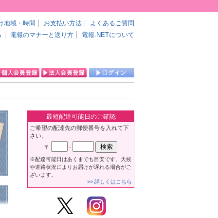
け地域・時間
お支払い方法
よくあるご質問
ら
電報のマナーと送り方
電報.NETについて
最短配達可能日のご確認
ご希望の配達先の郵便番号を入れて下
さい。
〒
-
※配達可能日はあくまでも目安です。天候
や道路状況によりお届けが遅れる場合がご
ざいます。
>> 詳しくはこちら