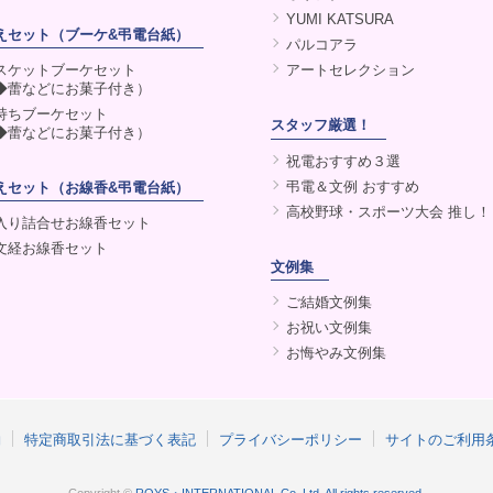
YUMI KATSURA
えセット（ブーケ&弔電台紙）
パルコアラ
スケットブーケセット
アートセレクション
◆蕾などにお菓子付き）
持ちブーケセット
スタッフ厳選！
◆蕾などにお菓子付き）
祝電おすすめ３選
弔電＆文例 おすすめ
えセット（お線香&弔電台紙）
高校野球・スポーツ大会 推し！
入り詰合せお線香セット
文経お線香セット
文例集
ご結婚文例集
お祝い文例集
お悔やみ文例集
約
特定商取引法に基づく表記
プライバシーポリシー
サイトのご利用