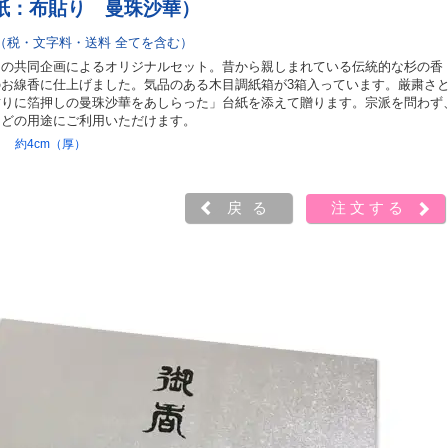
紙：布貼り 曼珠沙華）
（税・文字料・送料 全てを含む）
トの共同企画によるオリジナルセット。昔から親しまれている伝統的な杉の香
お線香に仕上げました。気品のある木目調紙箱が3箱入っています。厳粛さ
貼りに箔押しの曼珠沙華をあしらった」台紙を添えて贈ります。宗派を問わず
などの用途にご利用いただけます。
 ｘ 約4cm（厚）
戻る
注文する