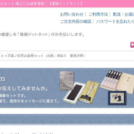
えセット-箱入りお線香電報｜【電報ドットネット】
お問い合わせ
ご利用方法
配送・お届
ご注文内容の確認
パスワードを忘れた
ット
> 万葉ノ杉芳お線香セット（台紙：布貼り 曼珠沙華）