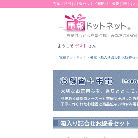
万葉ノ杉芳お線香セット／布貼り 曼珠沙華｜お供
ようこそ
ゲスト
さん
電報ドットネット
>
弔電
>
箱入り詰合せ お線香セ
箱入り詰合せ
お線香セット