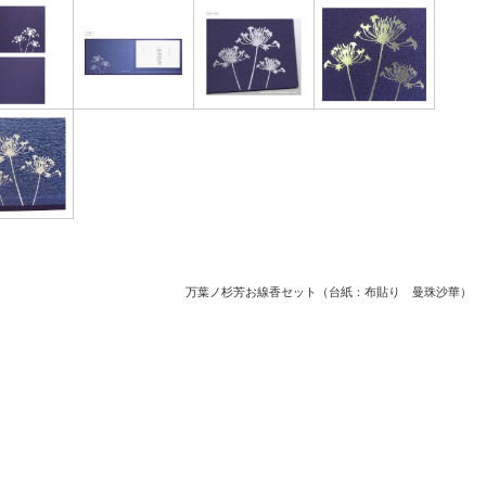
万葉ノ杉芳お線香セット（台紙：布貼り 曼珠沙華）