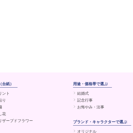
（台紙）
用途・価格帯で選ぶ
リント
結婚式
貼り
記念行事
繍
お悔やみ・法事
し花
リザーブドフラワー
ブランド・キャラクターで選ぶ
オリジナル