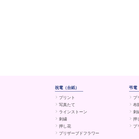
祝電（台紙）
弔電
プリント
プ
写真たて
布
ラインストーン
刺
刺繍
押
押し花
プ
プリザーブドフラワー