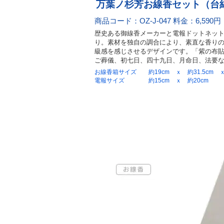
万葉ノ杉芳お線香セット（台
商品コード：OZ-J-047 料金：6,590円
歴史ある御線香メーカーと電報ドットネッ
り。素材を独自の調合により、素直な香りの
級感を感じさせるデザインです。「紫の布
ご葬儀、初七日、四十九日、月命日、法要
お線香箱サイズ
約19cm ｘ 約31.5cm
電報サイズ
約15cm ｘ 約20cm