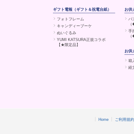
ギフト電報（ギフト＆祝電台紙）
お供
フォトフレーム
バ
（
キャンディーブーケ
手
ぬいぐるみ
（
YUMI KATSURA正規コラボ
【★限定品】
お供
箱
経
Home
ご利用規