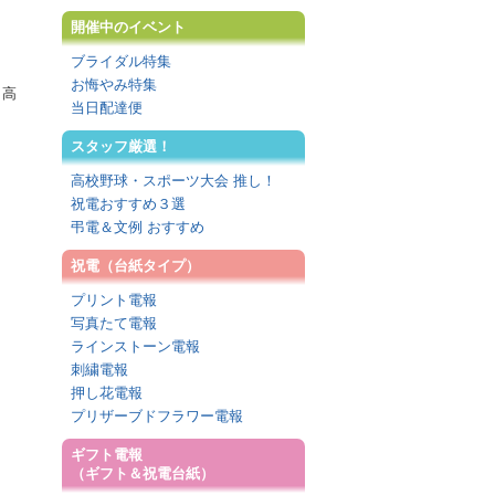
開催中のイベント
ブライダル特集
お悔やみ特集
と高
当日配達便
、
スタッフ厳選！
高校野球・スポーツ大会 推し！
祝電おすすめ３選
弔電＆文例 おすすめ
祝電（台紙タイプ）
プリント電報
写真たて電報
ラインストーン電報
刺繍電報
押し花電報
プリザーブドフラワー電報
ギフト電報
（ギフト＆祝電台紙）