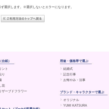
必ず選択します。※選択しないとエラーになります。
（台紙）
用途・価格帯で選ぶ
リント
結婚式
貼り
記念行事
繍
お悔やみ・法事
し花
リザーブドフラワー
ブランド・キャラクターで選ぶ
オリジナル
YUMI KATSURA
えセット（ブーケ&弔電台紙）