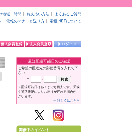
け地域・時間
お支払い方法
よくあるご質問
ら
電報のマナーと送り方
電報.NETについて
最短配達可能日のご確認
ご希望の配達先の郵便番号を入れて下
さい。
〒
-
※配達可能日はあくまでも目安です。天候
や道路状況によりお届けが遅れる場合がご
ざいます。
>> 詳しくはこちら
開催中のイベント