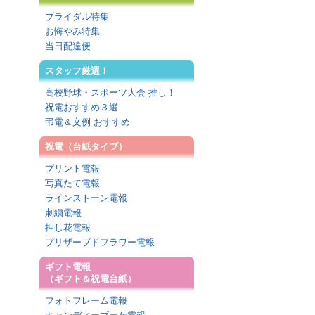
ブライダル特集
お悔やみ特集
当日配達便
スタッフ厳選！
高校野球・スポーツ大会 推し！
祝電おすすめ３選
弔電＆文例 おすすめ
祝電（台紙タイプ）
プリント電報
写真たて電報
ラインストーン電報
刺繍電報
押し花電報
プリザーブドフラワー電報
ギフト電報
（ギフト＆祝電台紙）
フォトフレーム電報