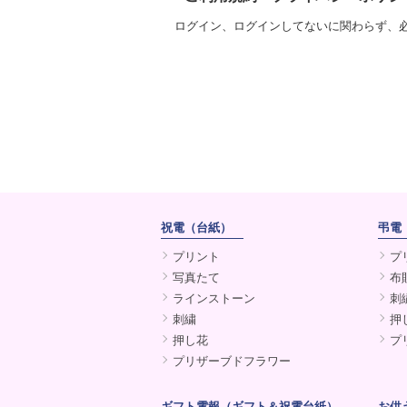
ログイン、ログインしてないに関わらず、
祝電（台紙）
弔電
プリント
プ
写真たて
布
ラインストーン
刺
刺繍
押
押し花
プ
プリザーブドフラワー
ギフト電報（ギフト＆祝電台紙）
お供