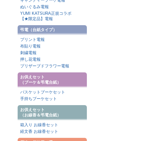
キャンディーブーケ電報
ぬいぐるみ電報
YUMI KATSURA正規コラボ
【★限定品】電報
弔電（台紙タイプ）
プリント電報
布貼り電報
刺繍電報
押し花電報
プリザーブドフラワー電報
お供えセット
（ブーケ＆弔電台紙）
バスケットブーケセット
手持ちブーケセット
お供えセット
（お線香＆弔電台紙）
箱入り お線香セット
経文香 お線香セット