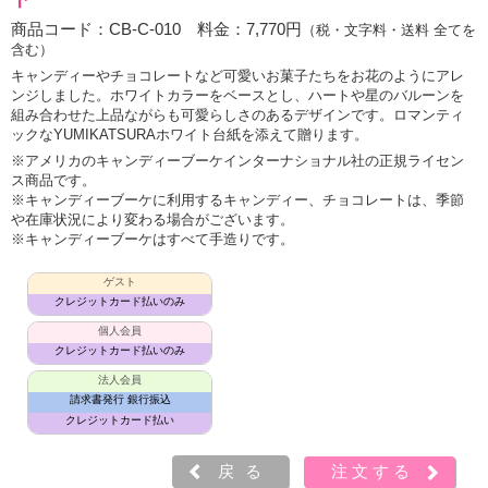
商品コード：CB-C-010 料金：7,770円
（税・文字料・送料 全てを
含む）
キャンディーやチョコレートなど可愛いお菓子たちをお花のようにアレ
ンジしました。ホワイトカラーをベースとし、ハートや星のバルーンを
組み合わせた上品ながらも可愛らしさのあるデザインです。ロマンティ
ックなYUMIKATSURAホワイト台紙を添えて贈ります。
※アメリカのキャンディーブーケインターナショナル社の正規ライセン
ス商品です。
※キャンディーブーケに利用するキャンディー、チョコレートは、季節
や在庫状況により変わる場合がございます。
※キャンディーブーケはすべて手造りです。
ゲスト
クレジットカード払いのみ
個人会員
クレジットカード払いのみ
法人会員
請求書発行 銀行振込
クレジットカード払い
戻る
注文する