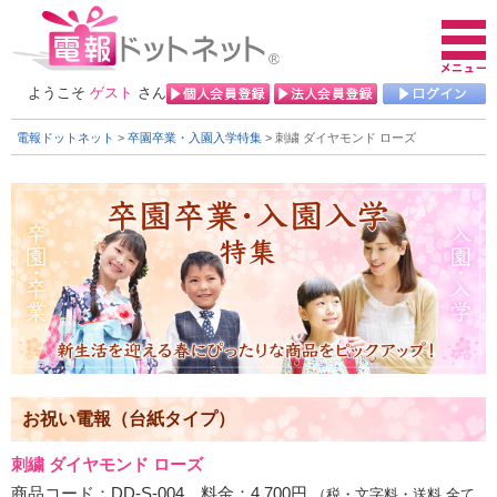
ようこそ
ゲスト
さん
電報ドットネット
>
卒園卒業・入園入学特集
> 刺繍 ダイヤモンド ローズ
お祝い電報（台紙タイプ）
刺繍 ダイヤモンド ローズ
商品コード：DD-S-004 料金：4,700円
（税・文字料・送料 全て