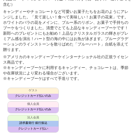
含む）
キャンディーやチョコレートなど可愛いお菓子たちをお花のようにアレ
ンジしました。「見て楽しい！食べて美味しい！お菓子の花束」です。
ホワイトのバラの花をメインに、ブルー系のリボン、お菓子で手持ちの
ブーケをつくりました。清楚でとても上品なキャンディーブーケです！
新郎へのプレゼントにもお勧め！上品なクリスタルガラスの輝きがプレ
ミアム感を演出！ハート型の海の中にはお魚が泳ぎます。ブルーグラデ
ーションのラインストーンを散りばめた「ブルーハート」台紙を添えて
贈ります。
※アメリカのキャンディーブーケインターナショナル社の正規ライセン
ス商品です。
※キャンディーブーケに利用するキャンディー、チョコレートは、季節
や在庫状況により変わる場合がございます。
※キャンディーブーケはすべて手造りです。
ゲスト
クレジットカード払いのみ
個人会員
クレジットカード払いのみ
法人会員
請求書発行 銀行振込
クレジットカード払い