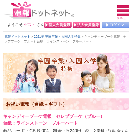
ようこそ
ゲスト
さん
電報ドットネット
>
2021年 卒園卒業・入園入学特集
> キャンディーブーケ電報 セ
レブブーケ（ブルー）
台紙：ラインストーン ブルーハート
お祝い電報（台紙＋ギフト）
キャンディーブーケ電報 セレブブーケ（ブルー）
台紙：ラインストーン ブルーハート
商品コード：CB-B-004 料金：9,240円
（税・文字料・送料 全てを