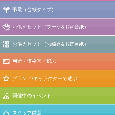
弔電
（台紙タイプ）
フォトフレーム
＋台紙
写真たて電報
お供えセット
（ブーケ&弔電台紙）
プリント
電報
キャンディー
ブーケ
＋台紙
お供えセット
（お線香&弔電台紙）
ブーケセット
一覧
ラインストーン
電報
布貼り電報
用途・価格帯で選ぶ
（銀・黒 箔押し）
箱入り
お線香セット
ぬいぐるみ
＋台紙
バスケット
ブーケセット
ブランド/キャラクターで選ぶ
刺繍電報
（◆蕾などに
お菓子付き）
結婚式
刺繍電報
経文香
お線香セット
YUMI KATSURA
正規コラボ
開催中のイベント
【★限定品】
＋台紙
オリジナル
デザイン
電報
手持ち
ブーケセット
押し花電報
（◆蕾などに
お菓子付き）
記念行事
スタッフ厳選！
押し花電報
（入卒、
昇進/定年退職、
竣工式等）