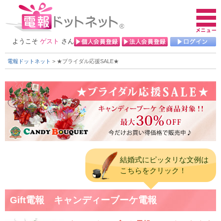
ようこそ
ゲスト
さん
電報ドットネット
> ★ブライダル応援SALE★
結婚式にピッタリな文例は
こちらをクリック！
Gift電報 キャンディーブーケ電報