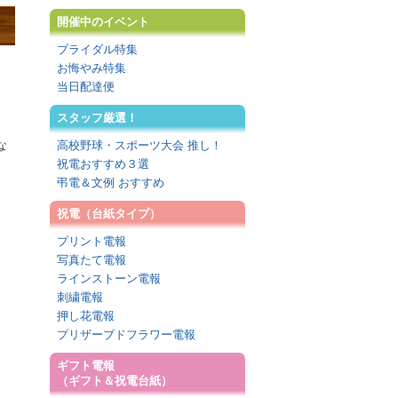
開催中のイベント
ブライダル特集
お悔やみ特集
当日配達便
スタッフ厳選！
な
高校野球・スポーツ大会 推し！
祝電おすすめ３選
弔電＆文例 おすすめ
祝電（台紙タイプ）
プリント電報
写真たて電報
ラインストーン電報
刺繍電報
押し花電報
プリザーブドフラワー電報
ギフト電報
（ギフト＆祝電台紙）