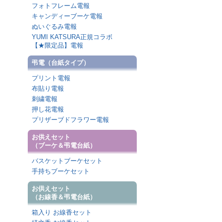
フォトフレーム電報
キャンディーブーケ電報
ぬいぐるみ電報
YUMI KATSURA正規コラボ
【★限定品】電報
弔電（台紙タイプ）
プリント電報
布貼り電報
刺繍電報
押し花電報
プリザーブドフラワー電報
お供えセット
（ブーケ＆弔電台紙）
バスケットブーケセット
手持ちブーケセット
お供えセット
（お線香＆弔電台紙）
箱入り お線香セット