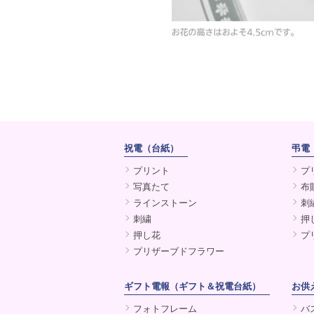
祝電（台紙）
弔電
プリント
プ
写真たて
布
ラインストーン
刺
刺繍
押
押し花
プ
プリザーブドフラワー
ギフト電報（ギフト＆祝電台紙）
お供
フォトフレーム
バ