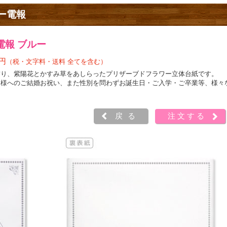
ワー電報
報 ブルー
0円
（税・文字料・送料 全てを含む）
飾り、紫陽花とかすみ草をあしらったプリザーブドフラワー立体台紙です。
郎様へのご結婚お祝い、また性別を問わずお誕生日・ご入学・ご卒業等、様々
戻る
注文する