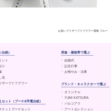
お祝いプリザーブドフラワー電報 ブルー
（台紙）
用途・価格帯で選ぶ
リント
結婚式
貼り
記念行事
繍
お悔やみ・法事
し花
リザーブドフラワー
ブランド・キャラクターで選ぶ
オリジナル
YUMI KATSURA
えセット（ブーケ&弔電台紙）
パルコアラ
スケットブーケセット
アートセレクション