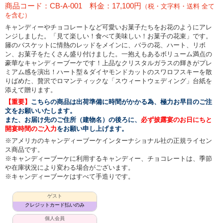
商品コード：CB-A-001 料金：17,100円
（税・文字料・送料 全て
を含む）
キャンディーやチョコレートなど可愛いお菓子たちをお花のようにアレ
ンジしました。「見て楽しい！食べて美味しい！お菓子の花束」です。
籐のバスケットに情熱のレッドをメインに、バラの花、ハート、リボ
ン、お菓子をたくさん盛り付けました。一抱えもあるボリューム満点の
豪華なキャンディーブーケです！上品なクリスタルガラスの輝きがプレ
ミアム感を演出！ハート型＆ダイヤモンドカットのスワロフスキーを散
りばめた、贅沢でロマンティックな「スウィートウェディング」台紙を
添えて贈ります。
【重要】
こちらの商品は出荷準備に時間がかかる為、極力お早目のご注
文をお願いいたします。
また、お届け先のご住所（建物名）の後ろに、
必ず披露宴のお日にちと
開宴時間のご入力
をお願い申し上げます。
※アメリカのキャンディーブーケインターナショナル社の正規ライセン
ス商品です。
※キャンディーブーケに利用するキャンディー、チョコレートは、季節
や在庫状況により変わる場合がございます。
※キャンディーブーケはすべて手造りです。
ゲスト
クレジットカード払いのみ
個人会員