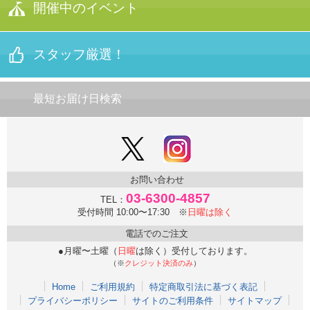
経文香
お線香セット
YUMI KATSURA
正規コラボ
開催中のイベント
【★限定品】
＋台紙
オリジナル
デザイン
電報
手持ち
ブーケセット
押し花電報
（◆蕾などに
お菓子付き）
記念行事
スタッフ厳選！
押し花電報
（入卒、
昇進/定年退職、
竣工式等）
ブライダル特集
桂由美
オリジナル
電報
文例集トップ
最短お届け日検索
プリザーブド
フラワー
電報
高校野球・
スポーツ大会 推し！
お悔やみ・法事
プリザーブド
フラワー
電報
ご結婚文例集
お悔やみ特集
パルコアラ®
電報
お問い合わせ
お祝い文例集
祝電おすすめ
３選
03-6300-4857
TEL：
受付時間 10:00〜17:30 ※
日曜は除く
当日配達便
お悔やみ文例集
電話でのご注文
アート
セレクション
電報
●月曜〜土曜（
日曜
は除く）受付しております。
弔電＆文例
おすすめ
（※
クレジット決済のみ
）
Home
ご利用規約
特定商取引法に基づく表記
プライバシーポリシー
サイトのご利用条件
サイトマップ