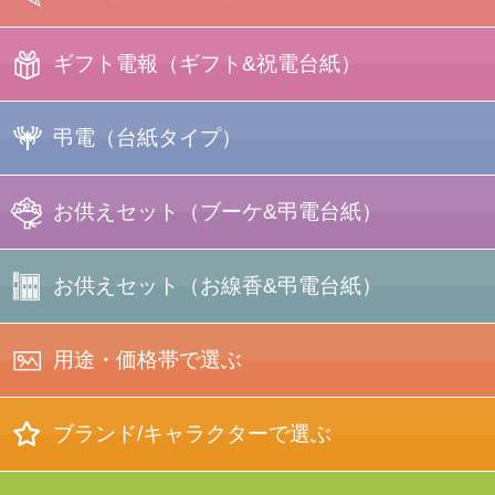
ギフト電報
（ギフト&祝電台紙）
プリント電報
弔電
（台紙タイプ）
フォトフレーム
＋台紙
写真たて電報
お供えセット
（ブーケ&弔電台紙）
プリント
電報
キャンディー
ブーケ
＋台紙
お供えセット
（お線香&弔電台紙）
ブーケセット
一覧
ラインストーン
電報
布貼り電報
用途・価格帯で選ぶ
（銀・黒 箔押し）
箱入り
お線香セット
ぬいぐるみ
＋台紙
バスケット
ブーケセット
ブランド/キャラクターで選ぶ
刺繍電報
（◆蕾などに
お菓子付き）
結婚式
刺繍電報