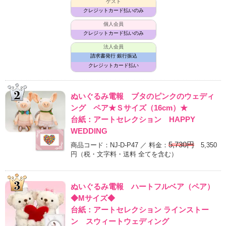
ゲスト
クレジットカード払いのみ
個人会員
クレジットカード払いのみ
法人会員
請求書発行 銀行振込
クレジットカード払い
ぬいぐるみ電報 ブタのピンクのウェディ
ング ペア★Ｓサイズ（16cm）★
台紙：アートセレクション HAPPY
WEDDING
5,730円
商品コード：NJ-D-P47 ／ 料金：
5,350
円
（税・文字料・送料 全てを含む）
ぬいぐるみ電報 ハートフルベア（ペア）
◆Mサイズ◆
台紙：アートセレクション ラインストー
ン スウィートウェディング