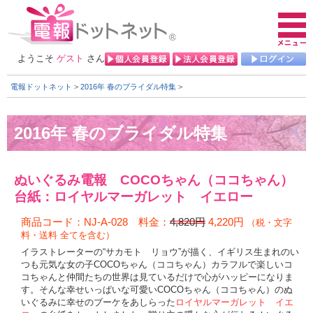
ようこそ
ゲスト
さん
電報ドットネット
>
2016年 春のブライダル特集
>
商品コード：NJ-A-028 料金：
4,820円
4,220円
（税・文字
料・送料 全てを含む）
イラストレーターの“サカモト リョウ”が描く、イギリス生まれのい
つも元気な女の子COCOちゃん（ココちゃん）カラフルで楽しいコ
コちゃんと仲間たちの世界は見ているだけで心がハッピーになりま
す。そんな幸せいっぱいな可愛いCOCOちゃん（ココちゃん）のぬ
いぐるみに幸せのブーケをあしらった
ロイヤルマーガレット イエ